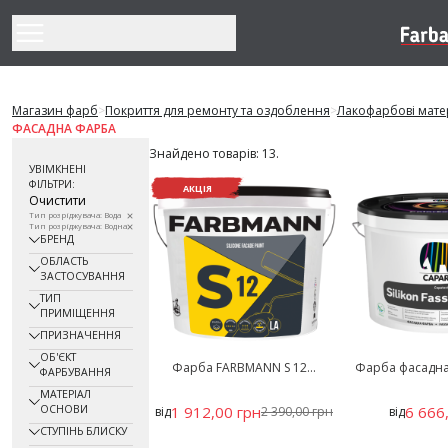
Перейти до змісту
Магазин фарб
>
Покриття для ремонту та оздоблення
>
Лакофарбові мате
ФАСАДНА ФАРБА
Знайдено товарів: 13.
УВІМКНЕНІ
ФІЛЬТРИ:
АКЦІЯ
Очистити
Тип розріджувача: Вода
Тип розріджувача: Водна
БРЕНД
ОБЛАСТЬ
ЗАСТОСУВАННЯ
ТИП
ПРИМІЩЕННЯ
ПРИЗНАЧЕННЯ
ОБ'ЄКТ
Фарба FARBMANN S 12...
Фарба фасадна 
ФАРБУВАННЯ
МАТЕРІАЛ
ОСНОВИ
1 912,00 грн
6 666
від
2 390,00 грн
від
СТУПІНЬ БЛИСКУ