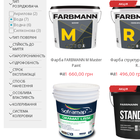
ТИП
АКЦІЯ
РОЗРІДЖУВАЧА
Акрилова
(2)
Вода
(7)
Водна
(6)
Силіконова
(3)
ТИП ПОВЕРХНІ
СТІЙКІСТЬ ДО
МИТТЯ
ПАРОПРОНИКНІСТЬ
Фарба FARBMANN M Master
Фарба структу
ГІДРОФОБНІСТЬ
Paint
R..
СТРОК
1 660,00 грн
1 496,00 г
від
від
ЕКСПЛУАТАЦІЇ
СПОСІБ
НАНЕСЕННЯ
АКЦІЯ
ОСОБЛИВА
ВЛАСТИВІСТЬ
КОЛЕРУВАННЯ
СИСТЕМА
КОЛЕРОВКИ