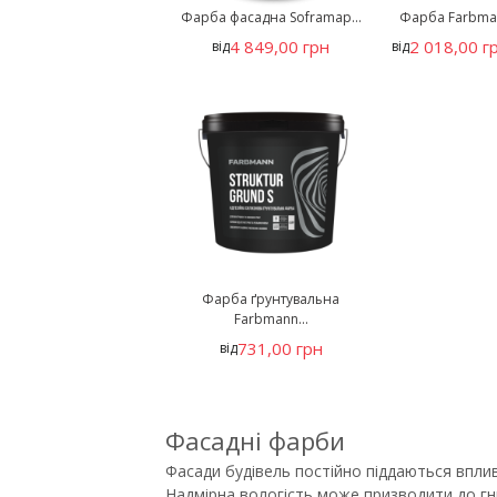
Фарба фасадна Soframap...
Фарба Farbman
4 849,00 грн
2 018,00 г
від
від
Фарба ґрунтувальна
Farbmann...
731,00 грн
від
Фасадні фарби
Фасади будівель постійно піддаються впли
Надмірна вологість може призводити до гн