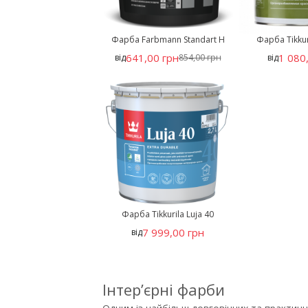
Фарба Farbmann Standart H
Фарба Tikkur
641,00 грн
1 080
від
854,00 грн
від
Фарба Tikkurila Luja 40
7 999,00 грн
від
Інтер’єрні фарби