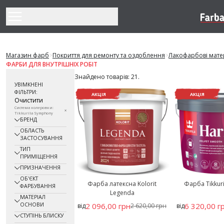
Перейти до змісту
Магазин фарб
>
Покриття для ремонту та оздоблення
>
Лакофарбові мате
ФАРБИ ДЛЯ ВНУТРІШНІХ РОБІТ
Знайдено товарів: 21.
УВІМКНЕНІ
ФІЛЬТРИ:
АКЦІЯ
АКЦІЯ
Очистити
Система колеровки:
Tikkurila Symphony
БРЕНД
ОБЛАСТЬ
ЗАСТОСУВАННЯ
ТИП
ПРИМІЩЕННЯ
ПРИЗНАЧЕННЯ
ОБ'ЄКТ
Фарба латексна Kolorit
Фарба Tikkur
ФАРБУВАННЯ
Legenda
МАТЕРІАЛ
ОСНОВИ
2 096,00 грн
6 320,00 г
від
2 620,00 грн
від
СТУПІНЬ БЛИСКУ