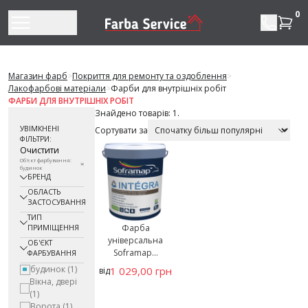
Перейти до змісту
0
Магазин фарб
>
Покриття для ремонту та оздоблення
>
Лакофарбові матеріали
>
Фарби для внутрішніх робіт
ФАРБИ ДЛЯ ВНУТРІШНІХ РОБІТ
Знайдено товарів: 1.
УВІМКНЕНІ
Сортувати за
ФІЛЬТРИ:
Очистити
Об'єкт фарбування:
будинок
БРЕНД
ОБЛАСТЬ
ЗАСТОСУВАННЯ
ТИП
Фарба
ПРИМІЩЕННЯ
універсальна
ОБ'ЄКТ
Soframap...
ФАРБУВАННЯ
будинок
(1)
1 029,00 грн
від
Вікна, двері
(1)
Ворота
(1)