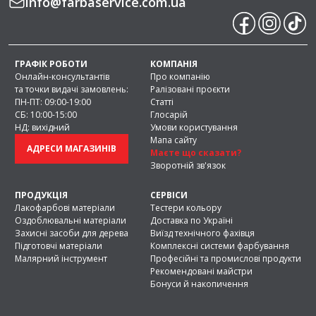
info
@
farbaservice.com.ua
Інтер’єрні фарби:
властивості та
призначення
ГРАФІК РОБОТИ
КОМПАНІЯ
Перш за все, будь-яка фарба для
Онлайн-консультантів
Про компанію
внутрішніх робіт має бути безпечною та
та точки видачі замовлень:
Ралізовані проєкти
ПН-ПТ: 09:00-19:00
Статті
нетоксичною. Саме тому більшість
СБ: 10:00-15:00
Глосарій
інтер’єрних ЛФМ є водорозчинними та не
НД: вихідний
Умови користування
містять розчинників із різким хімічним
Мапа сайту
запахом. Вони порівняно швидко сохнуть і
АДРЕСИ МАГАЗИНІВ
Маєте що сказати?
зберігають яскравість кольору протягом
Зворотній зв'язок
тривалого часу.
Залежно від призначення у нас
ПРОДУКЦІЯ
СЕРВІСИ
представлені інтер’єрні фарби для стін,
Лакофарбові матеріали
Тестери кольору
Оздоблювальні матеріали
Доставка по Україні
стель, підлог, а також спеціальні рішення,
Захисні засоби для дерева
Виїзд технічного фахівця
наприклад фарби для шкільних дошок. Це
Підготовчі матеріали
Комплексні системи фарбування
впливає на властивості, якими має
Малярний інструмент
Професійні та промислові продукти
характеризуватися ЛФМ. Фарби для підлог
Рекомендовані майстри
та дошок витримують значні
Бонуси й накопичення
навантаження, стійкі до механічних
впливів і миття, а продукція для стін