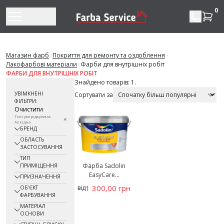
Перейти до змісту
0
Магазин фарб
>
Покриття для ремонту та оздоблення
>
Лакофарбові матеріали
>
Фарби для внутрішніх робіт
ФАРБИ ДЛЯ ВНУТРІШНІХ РОБІТ
Знайдено товарів: 1.
УВІМКНЕНІ
Сортувати за
ФІЛЬТРИ:
Очистити
Тип розріджувача:
Алкідна
БРЕНД
ОБЛАСТЬ
ЗАСТОСУВАННЯ
ТИП
Фарба Sadolin
ПРИМІЩЕННЯ
EasyCare...
ПРИЗНАЧЕННЯ
1 300,00 грн
від
ОБ'ЄКТ
ФАРБУВАННЯ
МАТЕРІАЛ
ОСНОВИ