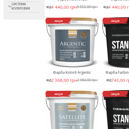
СИСТЕМА
4 440,00 грн
4 440,00 
від
5 550,00 грн
від
КОЛЕРОВКИ
АКЦІЯ
АКЦІЯ
Фарба Kolorit Argentic
Фарба Farbma
2 368,00 грн
743,00 г
від
2 960,00 грн
від
АКЦІЯ
АКЦІЯ