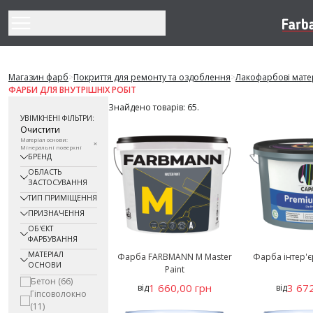
Перейти до змісту
Магазин фарб
>
Покриття для ремонту та оздоблення
>
Лакофарбові мате
ФАРБИ ДЛЯ ВНУТРІШНІХ РОБІТ
Знайдено товарів: 65.
УВІМКНЕНІ ФІЛЬТРИ:
Очистити
Матеріал основи:
Мінеральні поверхні
БРЕНД
ОБЛАСТЬ
ЗАСТОСУВАННЯ
ТИП ПРИМІЩЕННЯ
ПРИЗНАЧЕННЯ
ОБ'ЄКТ
ФАРБУВАННЯ
МАТЕРІАЛ
Фарба FARBMANN M Master
Фарба інтер'єр
ОСНОВИ
Paint
Бетон
(66)
1 660,00 грн
3 672
від
від
Гіпсоволокно
(11)