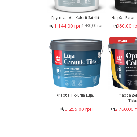
Ґрунт-фарба Kolorit Satellite
Фарба Farbma
1 144,00 грн
960,00 г
від
1 430,00 грн
від
АКЦІЯ
Фарба Tikkurila Luja...
Фарба де
Tikkur
3 255,00 грн
2 760,00 
від
від