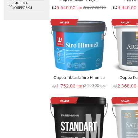
СИСТЕМА
6 640,00 грн
4 440,00 
від
8 300,00 грн
від
КОЛЕРОВКИ
АКЦІЯ
АКЦІЯ
Фарба Tikkurila Siro Himmea
Фарба Kolo
1 752,00 грн
2 368,00 
від
2 190,00 грн
від
АКЦІЯ
АКЦІЯ