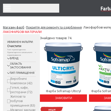
Перейти до змісту
Магазин фарб
>
Покриття для ремонту та оздоблення
>
Лакофарбові мате
ЛАКОФАРБОВІ МАТЕРІАЛИ
Знайдено товарів: 74.
УВІМКНЕНІ ФІЛЬТРИ:
Очистити
Тип приміщення:
Приміщення загального
користування
БРЕНД
ОБЛАСТЬ
ЗАСТОСУВАННЯ
ТИП ПРИМІЩЕННЯ
Виробничі
комплекси
(42)
Готелі, кафе,
Фарба Soframap Ulticryl
Фарба Sofram
ресторани
(72)
Житлові та
ЗАМОВИТИ
ЗАМ
побутові
приміщення
(83)
Медичні заклади
АКЦІЯ