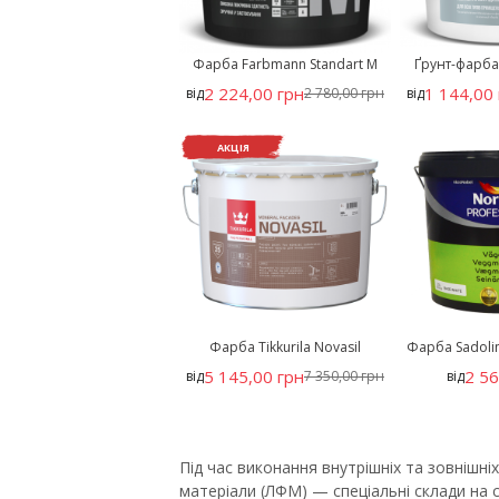
Фарба Farbmann Standart M
Ґрунт-фарба K
2 224,00 грн
1 144,00 
від
2 780,00 грн
від
АКЦІЯ
Фарба Tikkurila Novasil
Фарба Sadolin
5 145,00 грн
2 56
від
7 350,00 грн
від
Під час виконання внутрішніх та зовніш
матеріали (ЛФМ) — спеціальні склади на 