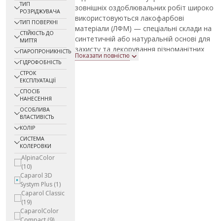
ТИП
зовнішніх оздоблювальних робіт широко
РОЗРІДЖУВАЧА
використовуються лакофарбові
ТИП ПОВЕРХНІ
матеріали (ЛФМ) — спеціальні склади на
СТІЙКІСТЬ ДО
синтетичній або натуральній основі для
МИТТЯ
захисту та декорування різноманітних
ПАРОПРОНИКНІСТЬ
Показати повністю
поверхонь. Їх застосовують для
ГІДРОФОБНІСТЬ
фарбування стін, стель, фасадів, меблів,
СТРОК
дверей, вікон, огорож та багатьох інших
ЕКСПЛУАТАЦІЇ
конструкцій.
СПОСІБ
НАНЕСЕННЯ
Лакофарбові матеріали виконують
ОСОБЛИВА
одразу дві важливі функції: створюють
ВЛАСТИВІСТЬ
захисне покриття та забезпечують
КОЛІР
декоративний ефект. Вони захищають
СИСТЕМА
поверхні від вологи, ультрафіолетового
КОЛЕРОВКИ
випромінювання, механічних
AlpinaColor
пошкоджень та інших негативних
(10)
факторів, одночасно покращуючи
Caparol 3D
зовнішній вигляд виробів і продовжуючи
Systym Plus
(1)
Caparol Classic
термін їх експлуатації.
(19)
У магазині FarbaService представлений
CaparolColor
широкий вибір лакофарбової продукції
Compact
(9)