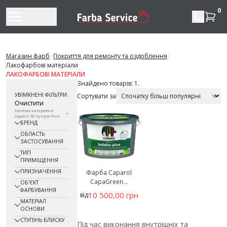
Перейти до змісту
0
Магазин фарб
>
Покриття для ремонту та оздоблення
>
Лакофарбові матеріали
ЛАКОФАРБОВІ МАТЕРІАЛИ
Знайдено товарів: 1.
УВІМКНЕНІ ФІЛЬТРИ:
Сортувати за
Очистити
Система колеровки:
Caparol 3D Systym Plus
БРЕНД
ОБЛАСТЬ
ЗАСТОСУВАННЯ
ТИП
ПРИМІЩЕННЯ
ПРИЗНАЧЕННЯ
Фарба Caparol
CapaGreen...
ОБ'ЄКТ
ФАРБУВАННЯ
10 500,00 грн
від
МАТЕРІАЛ
ОСНОВИ
СТУПІНЬ БЛИСКУ
Під час виконання внутрішніх та