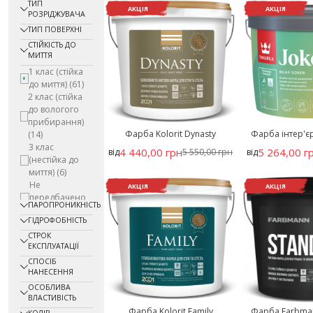
ТИП
АКЦІЯ
АКЦІЯ
РОЗРІДЖУВАЧА
ТИП ПОВЕРХНІ
СТІЙКІСТЬ ДО
МИТТЯ
1 клас (стійка
до миття)
(61)
2 клас (стійка
до вологого
прибирання)
Фарба Kolorit Dynasty
Фарба інтер'єрн
(14)
3 клас
4 440,00 грн
5 264,00 г
від
5 550,00 грн
від
(нестійка до
миття)
(6)
Не
АКЦІЯ
АКЦІЯ
передбачено
ПАРОПРОНИКНІСТЬ
(1)
ГІДРОФОБНІСТЬ
СТРОК
ЕКСПЛУАТАЦІЇ
СПОСІБ
НАНЕСЕННЯ
ОСОБЛИВА
ВЛАСТИВІСТЬ
Фарба Kolorit Family
Фарба Farbman