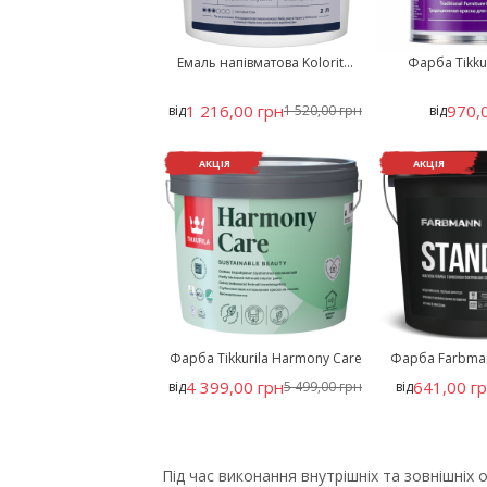
Емаль напівматова Kolorit...
Фарба Tikkur
1 216,00 грн
970,
від
1 520,00 грн
від
АКЦІЯ
АКЦІЯ
Фарба Tikkurila Harmony Care
Фарба Farbman
4 399,00 грн
641,00 г
від
5 499,00 грн
від
Під час виконання внутрішніх та зовнішні