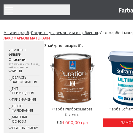
Перейти до змісту
Магазин фарб
>
Покриття для ремонту та оздоблення
>
Лакофарбові мате
ЛАКОФАРБОВІ МАТЕРІАЛИ
Знайдено товарів: 61.
УВІМКНЕНІ
ФІЛЬТРИ:
Очистити
Стійкість до миття: 1 клас
(стійка до миття)
БРЕНД
ОБЛАСТЬ
ЗАСТОСУВАННЯ
ТИП
ПРИМІЩЕННЯ
ПРИЗНАЧЕННЯ
ОБ'ЄКТ
Фарба глибокоматова
Фарба Sofram
ФАРБУВАННЯ
Sherwin...
МАТЕРІАЛ
ОСНОВИ
4 600,00 грн
від
ЗАМО
СТУПІНЬ БЛИСКУ