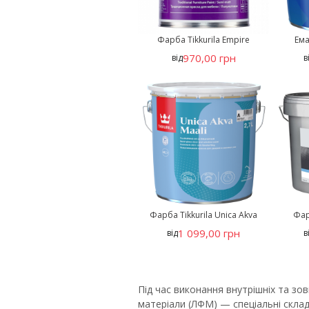
Фарба Tikkurila Empire
Ема
970,00 грн
від
в
Фарба Tikkurila Unica Akva
Фар
1 099,00 грн
від
в
Під час виконання внутрішніх та з
матеріали (ЛФМ) — спеціальні склад