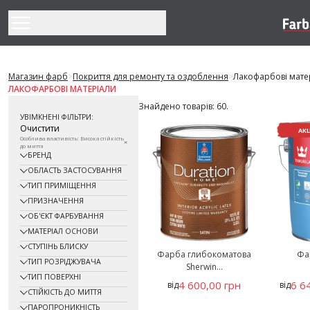
Перейти до змісту
Магазин фарб
>
Покриття для ремонту та оздоблення
>
Лакофарбові мате
ЛАКОФАРБОВІ МАТЕРІАЛИ
Знайдено товарів: 60.
УВІМКНЕНІ ФІЛЬТРИ:
Очистити
АК
Особлива властивість: Висока стійкість
до миття
БРЕНД
ОБЛАСТЬ ЗАСТОСУВАННЯ
ТИП ПРИМІЩЕННЯ
ПРИЗНАЧЕННЯ
ОБ'ЄКТ ФАРБУВАННЯ
МАТЕРІАЛ ОСНОВИ
СТУПІНЬ БЛИСКУ
Фарба глибокоматова
Фар
ТИП РОЗРІДЖУВАЧА
Sherwin...
ТИП ПОВЕРХНІ
4 600,00 грн
6 6
від
від
СТІЙКІСТЬ ДО МИТТЯ
ПАРОПРОНИКНІСТЬ