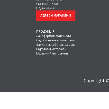
морозу та температурних коливань,
СБ: 10:00-15:00
Час повного висихання зазвичай ст
НД: вихідний
Силіконові фарби
— містять си
АДРЕСИ МАГАЗИНІВ
паропроникність. Завдяки мікропори
перекривають дрібні тріщини та збе
силіконових покриттів може досягат
ПРОДУКЦІЯ
Це лише частина продукції, предст
Лакофарбові матеріали
на дві великі категорії — водорозчи
Оздоблювальні матеріали
Захисні засоби для дерева
Основні групи ЛФМ
Підготовчі матеріали
Водорозчинні лакофарбові м
Малярний інструмент
добре підходять для внутрішніх роб
ЛФМ на органічних розчинни
використовуються для зовнішніх ро
Окрім фарб і лаків, в асортименті F
фарби, антикорозійні емалі, тестери
Copyright ©
Лакофарбова продукці
Правильний вибір лакофарбових мате
продукції рекомендуємо враховуват