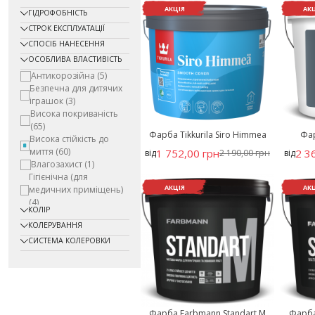
АКЦІЯ
АК
ГІДРОФОБНІСТЬ
СТРОК ЕКСПЛУАТАЦІЇ
СПОСІБ НАНЕСЕННЯ
ОСОБЛИВА ВЛАСТИВІСТЬ
Антикорозійна
(5)
Безпечна для дитячих
іграшок
(3)
Висока покриваність
(65)
Фарба Tikkurila Siro Himmea
Фар
Висока стійкість до
миття
(60)
1 752,00 грн
2 3
від
2 190,00 грн
від
Влагозахист
(1)
Гігієнічна (для
АКЦІЯ
АК
медичних приміщень)
(4)
КОЛІР
Для інтенсивного
КОЛЕРУВАННЯ
використання
(9)
Для харчових
СИСТЕМА КОЛЕРОВКИ
приміщень
(9)
Максимально
екологічна
(11)
Механічна міцність
(1)
Морозостійкість до
Фарба Farbmann Standart M
Фарба