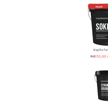
АКЦІЯ
Фарба Far
953,00 
від