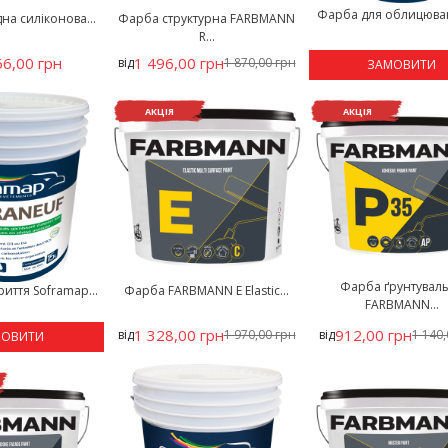
Фарба для облицюванн
а силіконова...
Фарба структурна FARBMANN
R...
66,00 грн
1 496,00 грн
від
1 870,00 грн
ЗАМОВИТИ
АКЦІЯ
АКЦІЯ
Фарба ґрунтувал
иття Soframap...
Фарба FARBMANN E Elastic...
FARBMANN...
1 328,00 грн
912,00 грн
від
1 970,00 грн
від
1 140
МОВИТИ