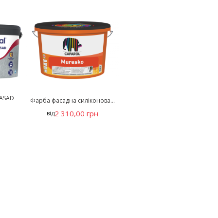
FASAD
Фарба фасадна силіконова...
н
2 310,00 грн
від