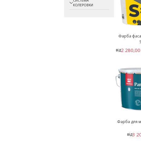
СИСТЕМА
КОЛЕРОВКИ
Фарба фас
S
2 280,00
від
Фарба для ме
3 2
від