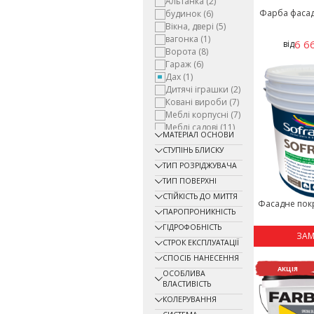
Альтанка
(2)
Фарба фасадн
будинок
(6)
Вікна, двері
(5)
вагонка
(1)
6 6
від
Ворота
(8)
Гараж
(6)
Дах
(1)
Дитячі іграшки
(2)
Ковані вироби
(7)
Меблі корпусні
(7)
Меблі садові
(11)
МАТЕРІАЛ ОСНОВИ
Металоконструкції
СТУПІНЬ БЛИСКУ
(1)
Підлога
(3)
ТИП РОЗРІДЖУВАЧА
Паркан
(7)
ТИП ПОВЕРХНІ
Радіатори
СТІЙКІСТЬ ДО МИТТЯ
опалення
(2)
Фасадне покр
ПАРОПРОНИКНІСТЬ
Сільгосптехніка
(5)
ГІДРОФОБНІСТЬ
Сейф
(5)
ЗА
Стіни
(89)
СТРОК ЕКСПЛУАТАЦІЇ
Стеля
(79)
СПОСІБ НАНЕСЕННЯ
Фасади
(20)
АКЦІЯ
ОСОБЛИВА
Цоколь
(3)
ВЛАСТИВІСТЬ
КОЛЕРУВАННЯ