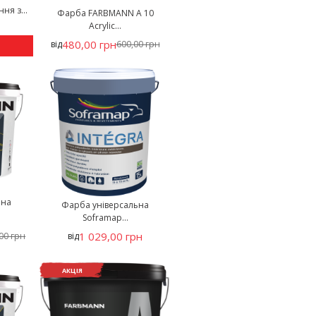
я з...
Фарба FARBMANN А 10
Acrylic...
480,00 грн
від
600,00 грн
ьна
Фарба універсальна
Soframap...
1 029,00 грн
,00 грн
від
АКЦІЯ