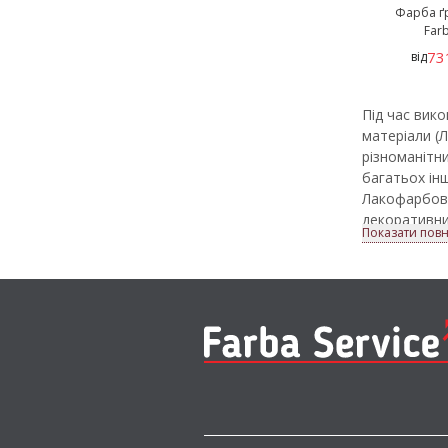
Фарба ґ
Farb
73
від
Під час вик
матеріали (
різноманітни
багатьох інш
Лакофарбові
декоративни
Показати повн
пошкоджень 
термін їх екс
У магазині 
використанн
продукції, з
Асортим
У каталозі F
зовнішніх ро