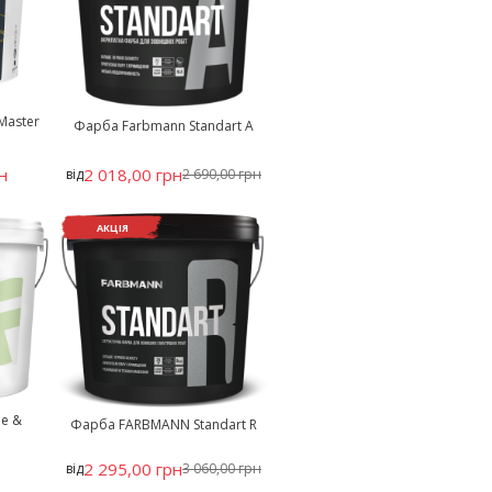
Master
Фарба Farbmann Standart A
н
2 018,00 грн
від
2 690,00 грн
АКЦІЯ
de &
Фарба FARBMANN Standart R
н
2 295,00 грн
від
3 060,00 грн