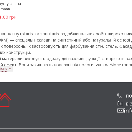
рунтувальна
mann...
1,00 грн
онання внутрішніх та зовнішніх оздоблювальних робіт широко в
ЛФМ) — спеціальні склади на синтетичній або натуральній основі
х поверхонь. Їх застосовують для фарбування стін, стель, фасаді
их конструкцій.
 матеріали виконують одразу дві важливі функції: створюють за
й ефект. Вони захищають поверхні від вологи, ультрафіолетово
істю
та інших негативних факторів, одночасно покращуючи зовнішній
плуатації.
FarbaService представлений широкий вибір лакофарбової продукці
я. Ми співпрацюємо лише з перевіреними виробниками та забезп
авдяки чому кожен товар зберігає свої технічні характеристики та
ПО
БІ
ент сучасних лакофарбових матеріалів т
inf
arbaService представлені різні види фарб, лаків та спеціалізованих
біт.