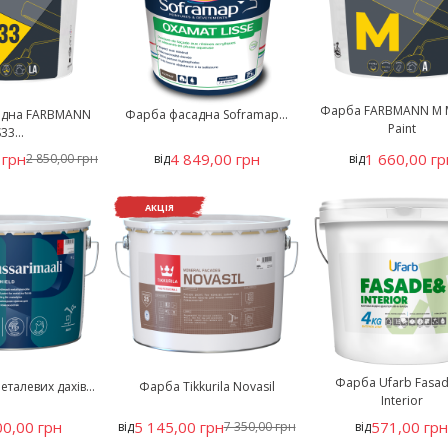
Фарба FARBMANN M 
адна FARBMANN
Фарба фасадна Soframap...
Paint
33...
 грн
4 849,00 грн
1 660,00 гр
2 850,00 грн
від
від
АКЦІЯ
Фарба Ufarb Fasa
талевих дахів...
Фарба Tikkurila Novasil
Interior
00,00 грн
5 145,00 грн
571,00 гр
від
7 350,00 грн
від