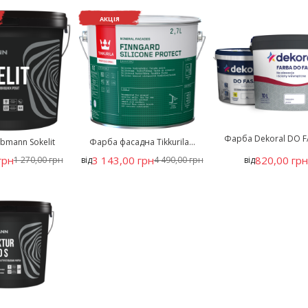
АКЦІЯ
Фарба Dekoral DO 
bmann Sokelit
Фарба фасадна Tikkurila...
грн
3 143,00 грн
820,00 гр
1 270,00 грн
від
4 490,00 грн
від