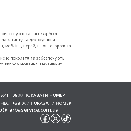
икористовуються лакофарбові
 для захисту та декорування
в, меблів, дверей, вікон, огорож та
хисне покриття та забезпечують
го випромінювання, механічних
 вигляд виробів і продовжуючи
ї для побутового та професійного
ечуємо належні умови зберігання
 експлуатаційні властивості.
БУТ
08
0
0
ПОКАЗАТИ НОМЕР
ЗНЕС
+38 0
6
7
ПОКАЗАТИ НОМЕР
а покриттів
o
@
farbaservice.com.ua
 покриттів для внутрішніх і