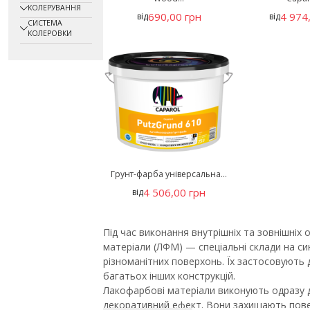
КОЛЕРУВАННЯ
690,00 грн
4 974
від
від
СИСТЕМА
КОЛЕРОВКИ
Грунт-фарба універсальна...
4 506,00 грн
від
Під час виконання внутрішніх та зовнішні
матеріали (ЛФМ) — спеціальні склади на си
різноманітних поверхонь. Їх застосовують д
багатьох інших конструкцій.
Лакофарбові матеріали виконують одразу д
декоративний ефект. Вони захищають повер