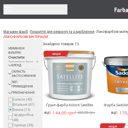
Перейти до змісту
Магазин фарб
>
Покриття для ремонту та оздоблення
>
Лакофарбові мате
ЛАКОФАРБОВІ МАТЕРІАЛИ
Знайдено товарів: 13.
УВІМКНЕНІ
ФІЛЬТРИ:
АКЦІЯ
Очистити
Призначення: Ванна
БРЕНД
ОБЛАСТЬ
ЗАСТОСУВАННЯ
ТИП
ПРИМІЩЕННЯ
ПРИЗНАЧЕННЯ
Балкон
(40)
Вітальня
(61)
Ґрунт-фарба Kolorit Satellite
Фарба Sadolin
Ванна
(13)
1 144,00 грн
1 170
від
1 430,00 грн
від
Гардеробна
(48)
Горище
(38)
АКЦІЯ