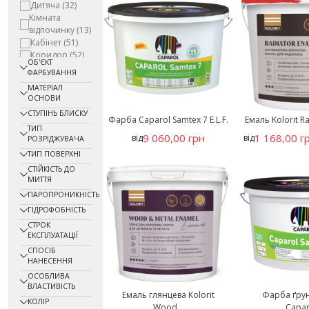
Дитяча
(32)
Кімната
відпочинку
(13)
Кабінет
(51)
Коридор
(52)
ОБ'ЄКТ
Кухня
(63)
ФАРБУВАННЯ
Льох, погріб
МАТЕРІАЛ
(37)
ОСНОВИ
Офіс
(51)
СТУПІНЬ БЛИСКУ
Підвал
(8)
Фарба Caparol Samtex 7 E.L.F.
Eмаль Kolorit R
ТИП
Побутове
9 060,00 грн
1 168,00 г
від
від
РОЗРІДЖУВАЧА
приміщення
(53)
ТИП ПОВЕРХНІ
Приміщення із
СТІЙКІСТЬ ДО
басейном
(1)
МИТТЯ
Санітарне
ПАРОПРОНИКНІСТЬ
приміщення
ГІДРОФОБНІСТЬ
(10)
СТРОК
Складське
ЕКСПЛУАТАЦІЇ
приміщення
СПОСІБ
(17)
НАНЕСЕННЯ
Спальня
(63)
ОСОБЛИВА
Спортзал
(9)
ВЛАСТИВІСТЬ
Столова
(5)
Емаль глянцева Kolorit
Фарба ґру
КОЛІР
Wood...
Caparo