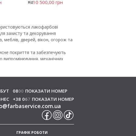
н
10 500,00 грн
від
користовуються лакофарбові
для захисту та декорування
, меблів, дверей, вікон, огорож та
хисне покриття та забезпечують
о випромінювання, механічних
 вигляд виробів і продовжуючи
ї для побутового та професійного
ечуємо належні умови зберігання
експлуатаційні властивості.
БУТ
08
0
0
ПОКАЗАТИ НОМЕР
ЗНЕС
+38 0
6
7
ПОКАЗАТИ НОМЕР
а покриттів
o
@
farbaservice.com.ua
 покриттів для внутрішніх і
ГРАФІК РОБОТИ