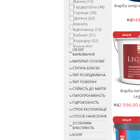
Ванна
(13)
Фарба інтер'є
Гардеробна
(48)
Горище
(38)
Дитяча
(32)
949
від
Кімната
відпочинку
(13)
Кабінет
(51)
АКЦІЯ
Коридор
(52)
Кухня
(63)
ОБ'ЄКТ
Льох, погріб
(37)
ФАРБУВАННЯ
Офіс
(51)
МАТЕРІАЛ ОСНОВИ
Підвал
(8)
СТУПІНЬ БЛИСКУ
Побутове
приміщення
(53)
ТИП РОЗРІДЖУВАЧА
Приміщення із
ТИП ПОВЕРХНІ
басейном
(1)
СТІЙКІСТЬ ДО МИТТЯ
Фарба лате
Санітарне
ПАРОПРОНИКНІСТЬ
Le
приміщення
(10)
Складське
ГІДРОФОБНІСТЬ
2 096,00 
від
приміщення
(17)
СТРОК ЕКСПЛУАТАЦІЇ
Спальня
(63)
СПОСІБ НАНЕСЕННЯ
Спортзал
(9)
АКЦІЯ
ОСОБЛИВА
Столова
(5)
ВЛАСТИВІСТЬ
КОЛІР