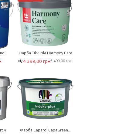
anol
Фарба Tikkurila Harmony Care
н
4 399,00 грн
від
5 499,00 грн
rt 4
Фарба Caparol CapaGreen...