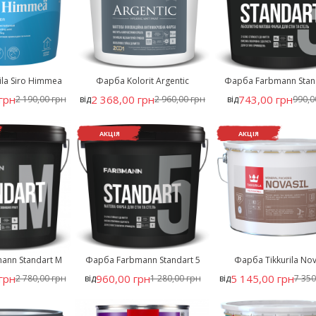
ila Siro Himmea
Фарба Kolorit Argentic
Фарба Farbmann Stan
грн
2 368,00 грн
743,00 грн
2 190,00 грн
від
2 960,00 грн
від
990,0
АКЦІЯ
АКЦІЯ
ann Standart M
Фарба Farbmann Standart 5
Фарба Tikkurila Nov
грн
960,00 грн
5 145,00 грн
2 780,00 грн
від
1 280,00 грн
від
7 350