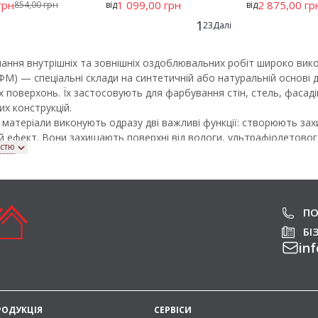
грн
1 099,00 грн
2 875,00 гр
854,00 грн
від
від
1
2
3
Далі
нання внутрішніх та зовнішніх оздоблювальних робіт широко ви
ФМ) — спеціальні склади на синтетичній або натуральній основі 
х поверхонь. Їх застосовують для фарбування стін, стель, фасадів
их конструкцій.
матеріали виконують одразу дві важливі функції: створюють за
 ефект. Вони захищають поверхні від вологи, ультрафіолетовог
істю
а інших негативних факторів, одночасно покращуючи зовнішній
плуатації.
arbaService представлений широкий вибір лакофарбової продукці
. Ми співпрацюємо лише з перевіреними виробниками та забезп
авдяки чому кожен товар зберігає свої технічні характеристики та 
ПО
БІ
ент сучасних лакофарбових матеріалів т
inf
rbaService представлені різні види фарб, лаків та спеціалізованих
іт.
ярніші види лакофарбових матеріалів
РОДУКЦІЯ
СЕРВІСИ