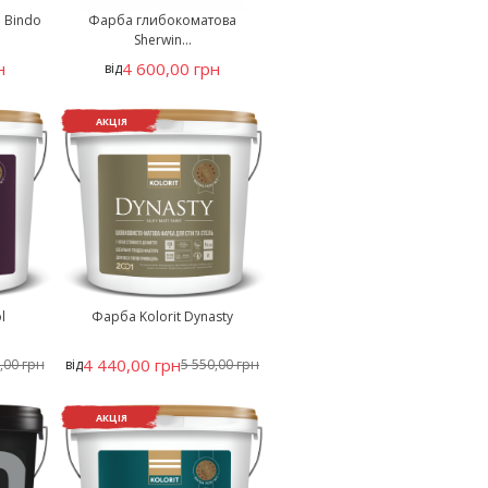
n Bindo
Фарба глибокоматова
Sherwin...
н
4 600,00 грн
від
АКЦІЯ
l
Фарба Kolorit Dynasty
4 440,00 грн
,00 грн
від
5 550,00 грн
АКЦІЯ