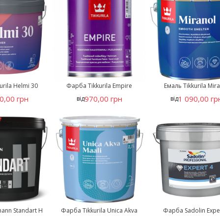
rila Helmi 30
Фарба Tikkurila Empire
Емаль Tikkurila Mir
0,00 грн
970,00 грн
1 090,00 гр
від
від
ann Standart H
Фарба Tikkurila Unica Akva
Фарба Sadolin Expe