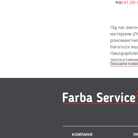
641,00 
від
Під час вико
матеріали (Л
різноманітни
багатьох інш
Лакофарбові 
декоративний
Показати повн
пошкоджень т
термін їх екс
У магазині F
використання
продукції, з
Асортим
У каталозі Fa
зовнішніх роб
Найпопул
КОМПАНІЯ
П