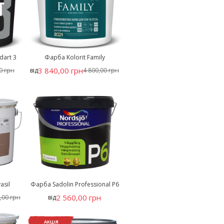
dart 3
Фарба Kolorit Family
3 840,00 грн
0 грн
від
4 800,00 грн
asil
Фарба Sadolin Professional P6
2 560,00 грн
,00 грн
від
АКЦІЯ