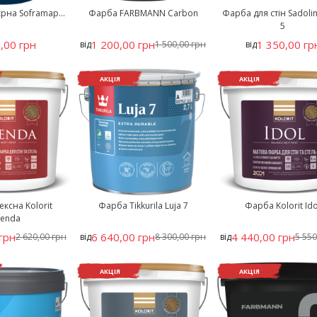
рна Soframap...
Фарба FARBMANN Carbon
Фарба для стін Sadoli
5
,00 грн
1 200,00 грн
1 350,00 гр
від
1 500,00 грн
від
АКЦІЯ
АКЦІЯ
ксна Kolorit
Фарба Tikkurila Luja 7
Фарба Kolorit Ido
genda
грн
6 640,00 грн
4 440,00 грн
2 620,00 грн
від
8 300,00 грн
від
5 550
АКЦІЯ
АКЦІЯ