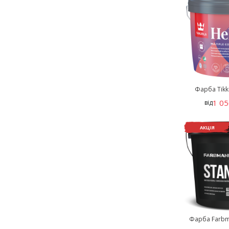
Фарба Tikku
1 05
від
АКЦІЯ
Фарба Farbm