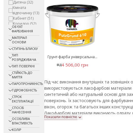
Дитяча
(32)
Кімната
відпочинку
(13)
Кабінет
(51)
Коридор
(52)
ОБ'ЄКТ
Кухня
(63)
ФАРБУВАННЯ
Льох, погріб
МАТЕРІАЛ
(37)
ОСНОВИ
Офіс
(51)
СТУПІНЬ БЛИСКУ
Підвал
(8)
ТИП
Побутове
Грунт-фарба універсальна...
РОЗРІДЖУВАЧА
приміщення
4 506,00 грн
від
(53)
ТИП ПОВЕРХНІ
Приміщення із
СТІЙКІСТЬ ДО
басейном
(1)
МИТТЯ
Під час виконання внутрішніх та зовнішні
Санітарне
ПАРОПРОНИКНІСТЬ
приміщення
використовуються лакофарбові матеріали 
ГІДРОФОБНІСТЬ
(10)
синтетичній або натуральній основі для за
СТРОК
Складське
поверхонь. Їх застосовують для фарбування 
ЕКСПЛУАТАЦІЇ
приміщення
вікон, огорож та багатьох інших конструкці
СПОСІБ
(17)
НАНЕСЕННЯ
Лакофарбові матеріали виконують одразу д
Спальня
(63)
Показати повністю
захисне покриття та забезпечують декора
ОСОБЛИВА
Спортзал
(9)
ВЛАСТИВІСТЬ
Столова
(5)
поверхні від вологи, ультрафіолетового в
КОЛІР
пошкоджень та інших негативних факторів