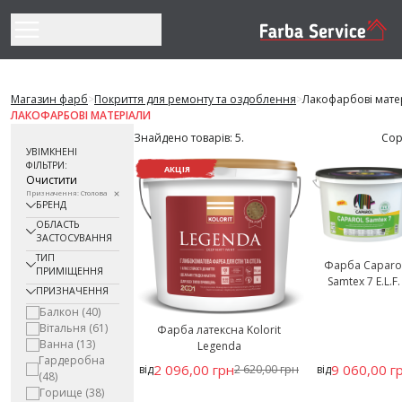
Перейти до змісту
Магазин фарб
>
Покриття для ремонту та оздоблення
>
Лакофарбові мате
ЛАКОФАРБОВІ МАТЕРІАЛИ
Знайдено товарів: 5.
Сор
УВІМКНЕНІ
ФІЛЬТРИ:
АКЦІЯ
Очистити
Призначення: Столова
БРЕНД
ОБЛАСТЬ
ЗАСТОСУВАННЯ
ТИП
Фарба Caparo
ПРИМІЩЕННЯ
Samtex 7 E.L.F.
ПРИЗНАЧЕННЯ
Балкон
(40)
Вітальня
(61)
Фарба латексна Kolorit
Ванна
(13)
Legenda
Гардеробна
2 096,00 грн
9 060,00 г
від
2 620,00 грн
від
(48)
Горище
(38)