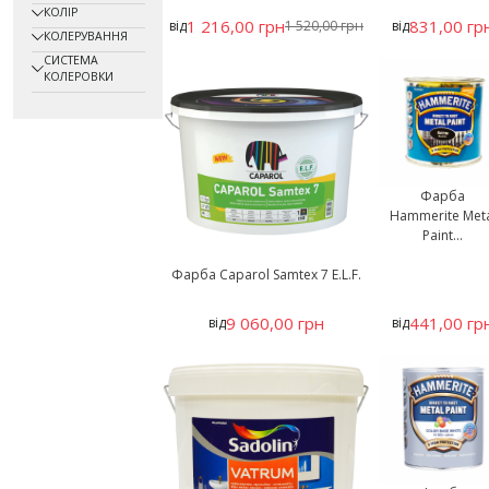
КОЛІР
1 216,00 грн
831,00 гр
від
1 520,00 грн
від
КОЛЕРУВАННЯ
СИСТЕМА
КОЛЕРОВКИ
Фарба
Hammerite Meta
Paint...
Фарба Caparol Samtex 7 E.L.F.
9 060,00 грн
441,00 гр
від
від