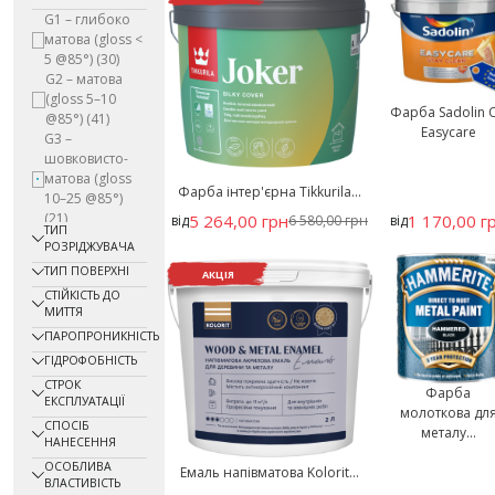
G1 – глибоко
матова (gloss <
5 @85°)
(30)
G2 – матова
(gloss 5–10
Фарба Sadolin 
@85°)
(41)
Easycare
G3 –
шовковисто-
матова (gloss
Фарба інтер'єрна Tikkurila...
10–25 @85°)
(21)
5 264,00 грн
1 170,00 г
від
6 580,00 грн
від
ТИП
G4 –
РОЗРІДЖУВАЧА
напівглянцева
ТИП ПОВЕРХНІ
АКЦІЯ
(gloss 25–60
СТІЙКІСТЬ ДО
@85°)
(2)
МИТТЯ
G5 – глянцева
ПАРОПРОНИКНІСТЬ
(gloss > 60
@85°)
(3)
ГІДРОФОБНІСТЬ
Глибоко
СТРОК
Фарба
матова
(1)
ЕКСПЛУАТАЦІЇ
молоткова дл
Матова
(3)
СПОСІБ
металу...
Не
НАНЕСЕННЯ
визначається
ОСОБЛИВА
Емаль напівматова Kolorit...
(2)
ВЛАСТИВІСТЬ