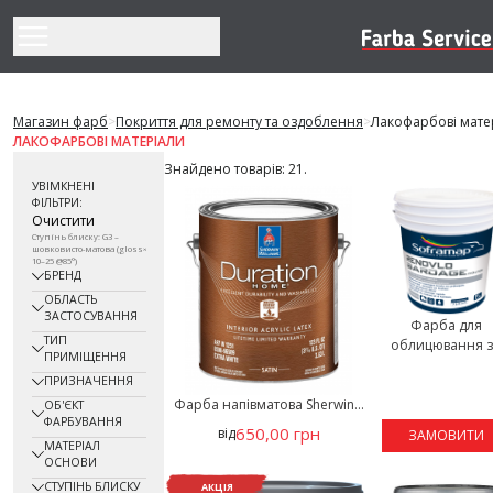
Перейти до змісту
Магазин фарб
>
Покриття для ремонту та оздоблення
>
Лакофарбові мате
ЛАКОФАРБОВІ МАТЕРІАЛИ
Знайдено товарів: 21.
УВІМКНЕНІ
ФІЛЬТРИ:
Очистити
Ступінь блиску: G3 –
шовковисто-матова (gloss
10–25 @85°)
БРЕНД
ОБЛАСТЬ
ЗАСТОСУВАННЯ
Фарба для
ТИП
облицювання з.
ПРИМІЩЕННЯ
ПРИЗНАЧЕННЯ
Фарба напівматова Sherwin...
ОБ'ЄКТ
ФАРБУВАННЯ
650,00 грн
від
ЗАМОВИТИ
МАТЕРІАЛ
ОСНОВИ
СТУПІНЬ БЛИСКУ
АКЦІЯ