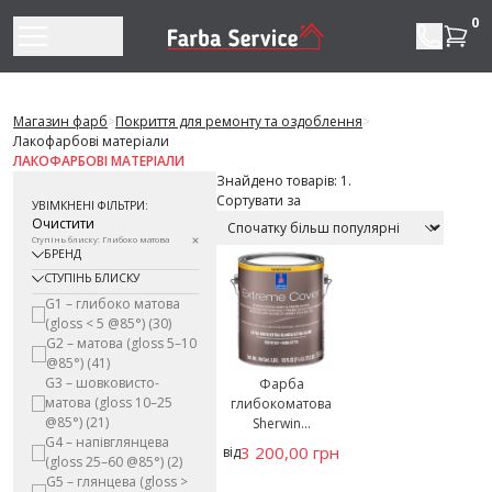
Перейти до змісту
0
Магазин фарб
>
Покриття для ремонту та оздоблення
>
Лакофарбові матеріали
ЛАКОФАРБОВІ МАТЕРІАЛИ
Знайдено товарів: 1.
Сортувати за
УВІМКНЕНІ ФІЛЬТРИ:
Очистити
Ступінь блиску: Глибоко матова
БРЕНД
СТУПІНЬ БЛИСКУ
G1 – глибоко матова
(gloss < 5 @85°)
(30)
G2 – матова (gloss 5–10
@85°)
(41)
G3 – шовковисто-
Фарба
матова (gloss 10–25
глибокоматова
@85°)
(21)
Sherwin...
G4 – напівглянцева
3 200,00 грн
від
(gloss 25–60 @85°)
(2)
G5 – глянцева (gloss >