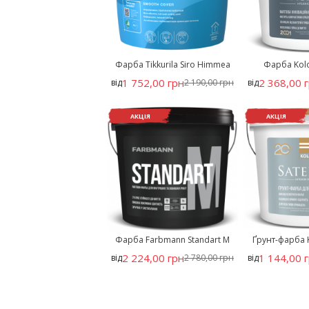
Фарба Tikkurila Siro Himmea
Фарба Kolor
1 752,00 грн
2 368,00 
від
2 190,00 грн
від
АКЦІЯ
АКЦІЯ
Фарба Farbmann Standart M
Ґрунт-фарба Ko
2 224,00 грн
1 144,00 
від
2 780,00 грн
від