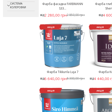
СИСТЕМА
Фарба фасадна FARBMANN
Фарба гли
КОЛЕРОВКИ
S33...
Sherw
2 280,00 грн
4 600
від
2 850,00 грн
від
АКЦІЯ
АКЦІЯ
Фарба Tikkurila Luja 7
Фарба Kol
6 640,00 грн
4 440,00 
від
8 300,00 грн
від
АКЦІЯ
АКЦІЯ