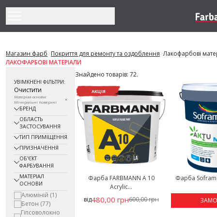
Перейти до змісту
Магазин фарб
>
Покриття для ремонту та оздоблення
>
Лакофарбові мате
ЛАКОФАРБОВІ МАТЕРІАЛИ
Знайдено товарів: 72.
УВІМКНЕНІ ФІЛЬТРИ:
Очистити
АКЦІЯ
Матеріал основи:
Мінеральні поверхні
БРЕНД
ОБЛАСТЬ
ЗАСТОСУВАННЯ
ТИП ПРИМІЩЕННЯ
ПРИЗНАЧЕННЯ
ОБ'ЄКТ
ФАРБУВАННЯ
МАТЕРІАЛ
Фарба FARBMANN А 10
Фарба Soframa
ОСНОВИ
Acrylic...
Алюміній
(1)
480,00 грн
від
600,00 грн
ЗАМО
Бетон
(77)
Гіпсоволокно