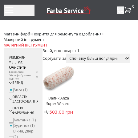
Перейти до змісту
0
Магазин фарб
>
Покриття для ремонту та оздоблення
>
Малярний інструмент
МАЛЯРНИЙ ІНСТРУМЕНТ
Знайдено товарів: 1.
УВІМКНЕНІ
Сортувати за
ФІЛЬТРИ:
Очистити
Бренд: Anza
Об'єкт фарбування:
будинок
БРЕНД
Anza
(1)
ОБЛАСТЬ
Валик Anza
ЗАСТОСУВАННЯ
Super Wistex...
ОБ'ЄКТ
503,00 грн
від
ФАРБУВАННЯ
Альтанка
(1)
будинок
(1)
Вікна, двері
(2)