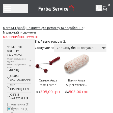
Перейти до змісту
0
Магазин фарб
>
Покриття для ремонту та оздоблення
>
Малярний інструмент
МАЛЯРНИЙ ІНСТРУМЕНТ
Знайдено товарів: 2.
УВІМКНЕНІ
Сортувати за
ФІЛЬТРИ:
Очистити
Об'єкт фарбування:
будинок
Об'єкт фарбування:
Стеля
БРЕНД
ОБЛАСТЬ
ЗАСТОСУВАННЯ
Станок Anza
Валик Anza
Maxi Frame
Super Wistex...
ТИП
ПРИМІЩЕННЯ
305,00 грн
503,00 грн
від
від
ОБ'ЄКТ
ФАРБУВАННЯ
Альтанка
(1)
будинок
(1)