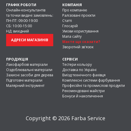
ГРАФІК РОБОТИ
КОМПАНІЯ
Онлайн-консультантів
Про компанію
та точки видачі замовлень:
Ралізовані проєкти
ПН-ПТ: 09:00-19:00
Статті
СБ: 10:00-15:00
Глосарій
НД: вихідний
Умови користування
Мапа сайту
АДРЕСИ МАГАЗИНІВ
Маєте що сказати?
Зворотній зв'язок
ПРОДУКЦІЯ
СЕРВІСИ
Лакофарбові матеріали
Тестери кольору
Оздоблювальні матеріали
Доставка по Україні
Захисні засоби для дерева
Виїзд технічного фахівця
Підготовчі матеріали
Комплексні системи фарбування
Малярний інструмент
Професійні та промислові продукти
Рекомендовані майстри
Бонуси й накопичення
Copyright © 2026 Farba Service