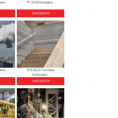
тема
TP 26 Епоксидна...
.
И
ЗАМОВИТИ
на...
FHS (In)-6 Система
Farbmann...
И
ЗАМОВИТИ