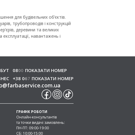
ення для будівельних об’єктів.
арів, трубопроводів і конструкцій
ер’єрів, деревини та великих
 експлуатації, навантажень і
БУТ
08
0
0
ПОКАЗАТИ НОМЕР
ЗНЕС
+38 0
6
7
ПОКАЗАТИ НОМЕР
o
@
farbaservice.com.ua
ГРАФІК РОБОТИ
Онлайн-консультантів
та точки видачі замовлень:
ПН-ПТ: 09:00-19:00
СБ: 10:00-15:00