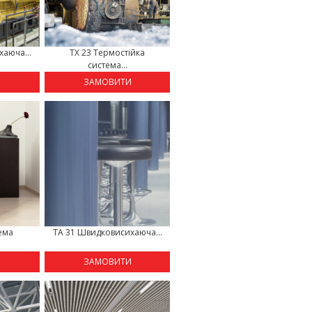
аюча...
TX 23 Термостійка
система...
И
ЗАМОВИТИ
тема
TA 31 Швидковисихаюча...
.
И
ЗАМОВИТИ