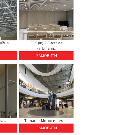
зійна
FHS (In)-2 Система
Farbmann...
И
ЗАМОВИТИ
а...
Temadur Моносистема...
И
ЗАМОВИТИ