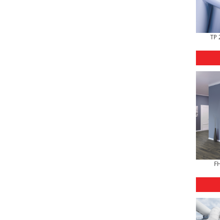
TP 
FH