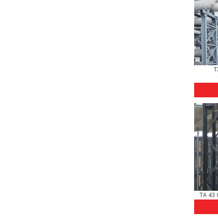
T
TA 43