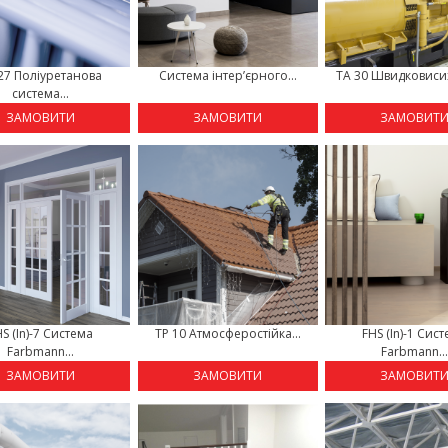
27 Поліуретанова
Cистема інтер’єрного...
TA 30 Швидковисих
система...
ЗАМОВИТИ
ЗАМОВИТИ
ЗАМОВИТ
S (In)-7 Система
TP 10 Атмосферостійка...
FHS (In)-1 Сис
Farbmann...
Farbmann..
ЗАМОВИТИ
ЗАМОВИТИ
ЗАМОВИТ