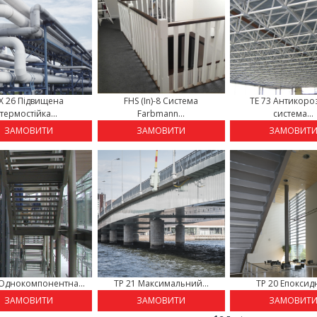
X 26 Підвищена
FHS (In)-8 Система
TE 73 Антикоро
термостійка...
Farbmann...
система...
ЗАМОВИТИ
ЗАМОВИТИ
ЗАМОВИТ
 Однокомпонентна...
TP 21 Максимальний...
TP 20 Епоксидн
ЗАМОВИТИ
ЗАМОВИТИ
ЗАМОВИТ