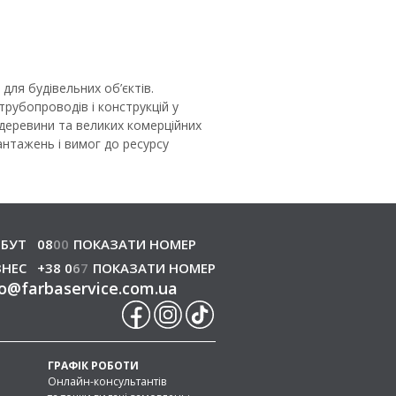
ля будівельних об’єктів.
рубопроводів і конструкцій у
 деревини та великих комерційних
антажень і вимог до ресурсу
БУТ
08
0
0
ПОКАЗАТИ НОМЕР
ЗНЕС
+38 0
6
7
ПОКАЗАТИ НОМЕР
o
@
farbaservice.com.ua
ГРАФІК РОБОТИ
Онлайн-консультантів