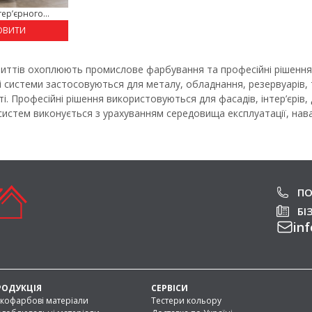
ер’єрного...
ОВИТИ
иттів охоплюють промислове фарбування та професійні рішення д
і системи застосовуються для металу, обладнання, резервуарів, т
і. Професійні рішення використовуються для фасадів, інтер’єрів,
 систем виконується з урахуванням середовища експлуатації, нав
ПО
БІ
inf
РОДУКЦІЯ
СЕРВІСИ
кофарбові матеріали
Тестери кольору