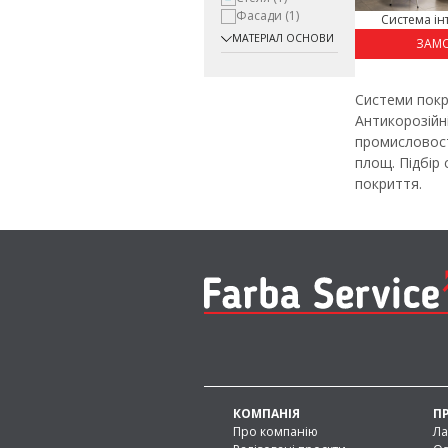
Фасади
(1)
Cистема інт
МАТЕРІАЛ ОСНОВИ
ЗАМ
Системи покр
Антикорозійн
промисловост
площ. Підбір
покриття.
КОМПАНІЯ
П
Про компанію
Ла