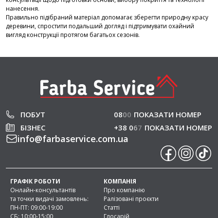
нанесення.
Правильно підібраний матеріал допомагає зберегти природну красу
деревини, спростити подальший догляд і підтримувати охайний
вигляд конструкції протягом багатьох сезонів.
ПОБУТ
08
0
0
ПОКАЗАТИ НОМЕР
БІЗНЕС
+38 0
6
7
ПОКАЗАТИ НОМЕР
info
@
farbaservice.com.ua
ГРАФІК РОБОТИ
КОМПАНІЯ
Онлайн-консультантів
Про компанію
та точки видачі замовлень:
Ралізовані проєкти
ПН-ПТ: 09:00-19:00
Статті
СБ: 10:00-15:00
Глосарій