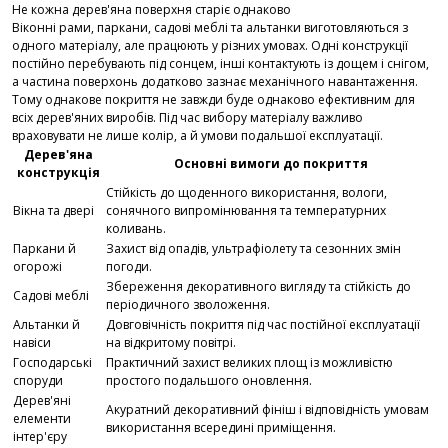
Не кожна дерев'яна поверхня старіє однаково
Віконні рами, паркани, садові меблі та альтанки виготовляються з
одного матеріалу, але працюють у різних умовах. Одні конструкції
постійно перебувають під сонцем, інші контактують із дощем і снігом,
а частина поверхонь додатково зазнає механічного навантаження.
Тому однакове покриття не завжди буде однаково ефективним для
всіх дерев'яних виробів. Під час вибору матеріалу важливо
враховувати не лише колір, а й умови подальшої експлуатації.
Дерев'яна
Основні вимоги до покриття
конструкція
Стійкість до щоденного використання, вологи,
Вікна та двері
сонячного випромінювання та температурних
коливань.
Паркани й
Захист від опадів, ультрафіолету та сезонних змін
огорожі
погоди.
Збереження декоративного вигляду та стійкість до
Садові меблі
періодичного зволоження.
Альтанки й
Довговічність покриття під час постійної експлуатації
навіси
на відкритому повітрі.
Господарські
Практичний захист великих площ із можливістю
споруди
простого подальшого оновлення.
Дерев'яні
Акуратний декоративний фініш і відповідність умовам
елементи
використання всередині приміщення.
інтер'єру