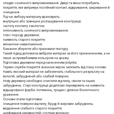
опадів і сонячного випромінювання. Двері та вікна потребують
покриття, яке витримує постійний контакт, відкривання, закривання й
очищення.
Під час вибору матеріалу враховують:
внутрішнє або зовнішнє розташування конструкції;
частоту контакту з вологою;
інтенсивність сонячного випромінювання;
стан і породу деревини;
наявність старого покриття;
механічне навантаження;
бажання зберегти або приховати текстуру.
Такий підхід допомагає вибрати матеріал за його призначенням, а не
лише за привабливим кольором на зразку.
Підготовка деревини перед нанесенням Jedynka
Термін служби покриття значною мірою залежить від стану основи.
Навіть якісний матеріал не забезпечить стабільного результату на
вологій, забрудненій або слабкій поверхні.
Нову деревину необхідно очистити від пилу, смоли та інших
забруднень. Старі конструкції додатково перевіряють на наявність
відшарованої фарби, потемнінь, тріщин і ділянок біологічного
ураження.
Основні етапи підготовки:
очищення поверхні від пилу, бруду й жирових забруднень;
видалення слабкого старого покриття;
шліфування нерівностей і гострих волокон;