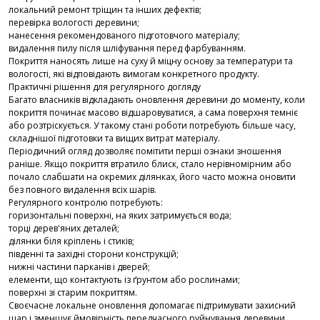
локальний ремонт тріщин та інших дефектів;
перевірка вологості деревини;
нанесення рекомендованого підготовчого матеріалу;
видалення пилу після шліфування перед фарбуванням.
Покриття наносять лише на суху й міцну основу за температури та
вологості, які відповідають вимогам конкретного продукту.
Практичні рішення для регулярного догляду
Багато власників відкладають оновлення деревини до моменту, коли
покриття починає масово відшаровуватися, а сама поверхня темніє
або розтріскується. У такому стані роботи потребують більше часу,
складнішої підготовки та вищих витрат матеріалу.
Періодичний огляд дозволяє помітити перші ознаки зношення
раніше. Якщо покриття втратило блиск, стало нерівномірним або
почало слабшати на окремих ділянках, його часто можна оновити
без повного видалення всіх шарів.
Регулярного контролю потребують:
горизонтальні поверхні, на яких затримується вода;
торці дерев'яних деталей;
ділянки біля кріплень і стиків;
південні та західні сторони конструкцій;
нижні частини парканів і дверей;
елементи, що контактують із ґрунтом або рослинами;
поверхні зі старим покриттям.
Своєчасне локальне оновлення допомагає підтримувати захисний
шар і зменшує ймовірність передчасного руйнування деревини.