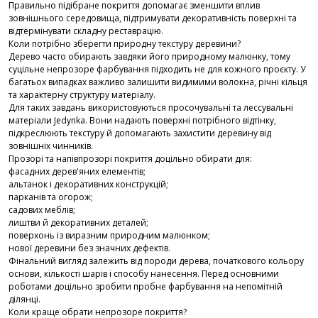
Правильно підібране покриття допомагає зменшити вплив
зовнішнього середовища, підтримувати декоративність поверхні та
відтермінувати складну реставрацію.
Коли потрібно зберегти природну текстуру деревини?
Дерево часто обирають завдяки його природному малюнку, тому
суцільне непрозоре фарбування підходить не для кожного проєкту. У
багатьох випадках важливо залишити видимими волокна, річні кільця
та характерну структуру матеріалу.
Для таких завдань використовуються просочувальні та лессувальні
матеріали Jedynka. Вони надають поверхні потрібного відтінку,
підкреслюють текстуру й допомагають захистити деревину від
зовнішніх чинників.
Прозорі та напівпрозорі покриття доцільно обирати для:
фасадних дерев'яних елементів;
альтанок і декоративних конструкцій;
парканів та огорож;
садових меблів;
лиштви й декоративних деталей;
поверхонь із виразним природним малюнком;
нової деревини без значних дефектів.
Фінальний вигляд залежить від породи дерева, початкового кольору
основи, кількості шарів і способу нанесення. Перед основними
роботами доцільно зробити пробне фарбування на непомітній
ділянці.
Коли краще обрати непрозоре покриття?