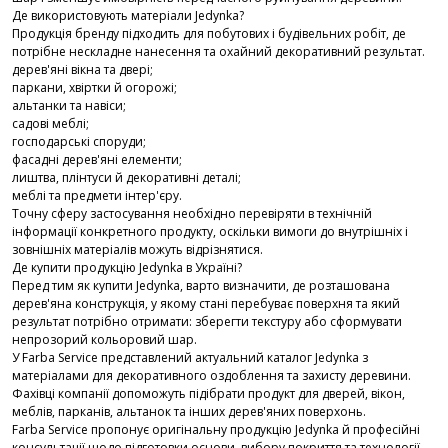
Де використовують матеріали Jedynka?
Продукція бренду підходить для побутових і будівельних робіт, де
потрібне нескладне нанесення та охайний декоративний результат.
дерев'яні вікна та двері;
паркани, хвіртки й огорожі;
альтанки та навіси;
садові меблі;
господарські споруди;
фасадні дерев'яні елементи;
лиштва, плінтуси й декоративні деталі;
меблі та предмети інтер'єру.
Точну сферу застосування необхідно перевіряти в технічній
інформації конкретного продукту, оскільки вимоги до внутрішніх і
зовнішніх матеріалів можуть відрізнятися.
Де купити продукцію Jedynka в Україні?
Перед тим як купити Jedynka, варто визначити, де розташована
дерев'яна конструкція, у якому стані перебуває поверхня та який
результат потрібно отримати: зберегти текстуру або сформувати
непрозорий кольоровий шар.
У Farba Service представлений актуальний каталог Jedynka з
матеріалами для декоративного оздоблення та захисту деревини.
Фахівці компанії допоможуть підібрати продукт для дверей, вікон,
меблів, парканів, альтанок та інших дерев'яних поверхонь.
Farba Service пропонує оригінальну продукцію Jedynka й професійні
консультації щодо підготовки основи, вибору покриття та технології