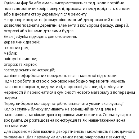
Суцільна фарба або емаль використовується тоді, коли потрібно
повністю змінити колір поверхні, приховати неоднорідність основи
або відновити стару деревину після ремонту.
Непрозоре покриття формує рівномірний декоративний шар і
дозволяє поєднати дерев'яні елементи з кольором фасаду, дверей,
огорожі або іншими деталями будівлі.
Емалі Jedynka підходять для оновлення:
дерев'яних дверей;
віконних рам;
меблів;
плінтусів і лиштви;
огорож та хвірток;
господарських конструкцій;
раніше пофарбованих поверхонь після належної підготовки.
Під час роботи зі старою основою необхідно перевірити міцність
наявного покриття, видалити відшаровані ділянки, відшліфувати
нерівності й переконатися в сумісності нового матеріалу з попереднім
шаром.
Перед вибором кольору потрібно визначити умови експлуатації
Колір і ступінь блиску впливають на зовнішній вигляд, але не
визначають, наскільки довго працюватиме покриття. Спочатку варто
зрозуміти, де розташована конструкція та які навантаження вона
зазнаватиме.
Для садових меблів важливі декоративність і можливість періодичного
оновлення. Для паркану чи альтанки першочерговим є захист від