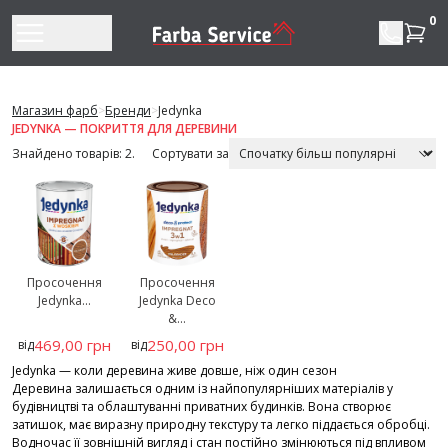
Перейти до змісту
0
Магазин фарб
>
Бренди
>
Jedynka
JEDYNKA — ПОКРИТТЯ ДЛЯ ДЕРЕВИНИ
Знайдено товарів: 2.
Сортувати за
Просочення
Просочення
Jedynka...
Jedynka Deco
&...
469,00 грн
250,00 грн
від
від
Jedynka — коли деревина живе довше, ніж один сезон
Деревина залишається одним із найпопулярніших матеріалів у
будівництві та облаштуванні приватних будинків. Вона створює
затишок, має виразну природну текстуру та легко піддається обробці.
Водночас її зовнішній вигляд і стан постійно змінюються під впливом