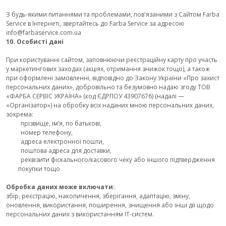
З будь-якими питаннями та проблемами, пов'язаними з Сайтом Farba
Service в Інтернеті, звертайтесь до Farba Service за адресою
info@farbaservice.com.ua
10. Особисті дані
При користуванні сайтом, заповнюючи реєстраційну карту про участь
у маркетингових заходах (акціях, отримання знижок тощо), а також
при оформлені замовленні, відповідно до Закону України «Про захист
персональних даних», добровільно та безумовно надаю згоду ТОВ
«ФАРБА СЕРВІС УКРАЇНА» (код ЄДРПОУ 43907676) (надалі —
«Організатор») на обробку всіх наданих мною персональних даних,
зокрема:
прізвище, ім’я, по батькові,
номер телефону,
адреса електронної пошти,
поштова адреса для доставки,
реквізити фіскального/касового чеку або іншого підтвердження
покупки тощо
Обробка даних може включати:
збір, реєстрацію, накопичення, зберігання, адаптацію, зміну,
оновлення, використання, поширення, знищення або інші дії щодо
персональних даних з використанням ІТ-систем.