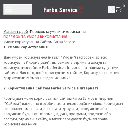
Перейти до змісту
0
Магазин фарб
>
Порядок та умови використання
ПОРЯДОК ТА УМОВИ ВИКОРИСТАННЯ
Умови користування Сайтом Farba Service
1. Умови користування
Дані умови користування (надалі "Умови") застосовні до всіх
користувачів ("Користувач"), які бажають отримати доступ та
користуватися сайтом Farba Service в Інтернеті та іншими супутніми
сайтами. Для того, щоб користуватися сайтом, Користувач повинен
дотримуватися Умов, наведених нижче.
2. Користування Сайтом Farba Service в Інтернеті
Користувач може користуватися сайтом Farba Service в Інтернеті
("Сайтом") виключно в особистих та некомерційних цілях. Користувач
не повинен змінювати, копіювати, дарувати, передавати або
продавати будь-яку інформацію, дані, програми, продукти або
послуги, отримані з сайту, а також передавати будь-які права
користування ними.