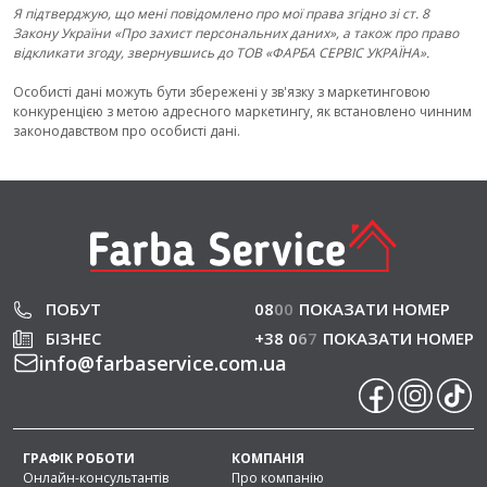
Я підтверджую, що мені повідомлено про мої права згідно зі ст. 8
Закону України «Про захист персональних даних», а також про право
відкликати згоду, звернувшись до ТОВ «ФАРБА СЕРВІС УКРАЇНА».
Особисті дані можуть бути збережені у зв'язку з маркетинговою
конкуренцією з метою адресного маркетингу, як встановлено чинним
законодавством про особисті дані.
ПОБУТ
08
0
0
ПОКАЗАТИ НОМЕР
БІЗНЕС
+38 0
6
7
ПОКАЗАТИ НОМЕР
info
@
farbaservice.com.ua
ГРАФІК РОБОТИ
КОМПАНІЯ
Онлайн-консультантів
Про компанію