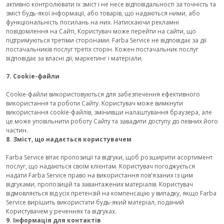
активно контролювати їх зміст і не несе відповідальності за точність та
зміст будь-якої інформації, або товарів, що надаються ними, або
функціональність посилань на них. Натискаючи рекламні
повідомлення на Сайті, Користувач може перейти на сайти, що
підтримуються третіми сторонами. Farba Service не відповідає за дії
постачальників послуг третіх сторін. Кожен постачальник послуг
відповідає за власні дії, маркетинг і матеріали.
7. Cookie-файли
Cookie-файли використовуються для забезпечення ефективного
використання та роботи Сайту. Користувач може вимкнути
використання cookie-файлів, змінивши налаштування браузера, але
це може уповільнити роботу Сайту та завадити доступу до певних його
частин.
8. Зміст, що надається користувачем
Farba Service вітає пропозиції та відгуки, щоб розширити асортимент
послуг, що надаються своїм клієнтам. Користувач погоджується
надати Farba Service право на використання пов'язаних із цим
відгуками, пропозицій та завантажених матеріалів. Користувач
відмовляється від усіх претензій на компенсацію у випадку, якщо Farba
Service вирішить використати будь-який матеріал, поданий
Користувачем у реченнях та відгуках.
9. Інформація для контактів