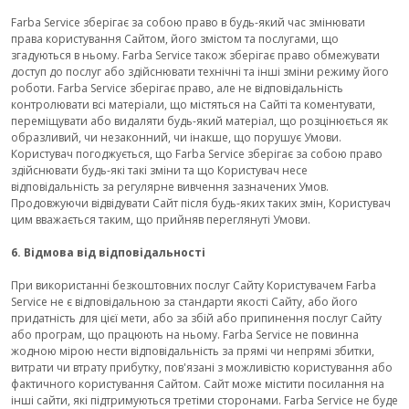
Farba Service зберігає за собою право в будь-який час змінювати
права користування Сайтом, його змістом та послугами, що
згадуються в ньому. Farba Service також зберігає право обмежувати
доступ до послуг або здійснювати технічні та інші зміни режиму його
роботи. Farba Service зберігає право, але не відповідальність
контролювати всі матеріали, що містяться на Сайті та коментувати,
переміщувати або видаляти будь-який матеріал, що розцінюється як
образливий, чи незаконний, чи інакше, що порушує Умови.
Користувач погоджується, що Farba Service зберігає за собою право
здійснювати будь-які такі зміни та що Користувач несе
відповідальність за регулярне вивчення зазначених Умов.
Продовжуючи відвідувати Сайт після будь-яких таких змін, Користувач
цим вважається таким, що прийняв переглянуті Умови.
6. Відмова від відповідальності
При використанні безкоштовних послуг Сайту Користувачем Farba
Service не є відповідальною за стандарти якості Сайту, або його
придатність для цієї мети, або за збій або припинення послуг Сайту
або програм, що працюють на ньому. Farba Service не повинна
жодною мірою нести відповідальність за прямі чи непрямі збитки,
витрати чи втрату прибутку, пов'язані з можливістю користування або
фактичного користування Сайтом. Сайт може містити посилання на
інші сайти, які підтримуються третіми сторонами. Farba Service не буде