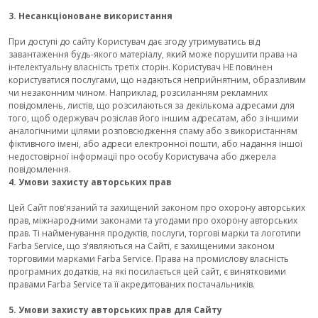
3. Несанкціоноване використання
При доступі до сайту Користувач дає згоду утримуватись від
завантаження будь-якого матеріалу, який може порушити права на
інтелектуальну власність третіх сторін. Користувач НЕ повинен
користуватися послугами, що надаються неприйнятним, образливим
чи незаконним чином. Наприклад, розсиланням рекламних
повідомлень, листів, що розсилаються за декількома адресами для
того, щоб одержувач розіслав його іншим адресатам, або з іншими
аналогічними цілями розповсюдження спаму або з використанням
фіктивного імені, або адреси електронної пошти, або надання іншої
недостовірної інформації про особу Користувача або джерела
повідомлення.
4. Умови захисту авторських прав
Цей Сайт пов'язаний та захищений законом про охорону авторських
прав, міжнародними законами та угодами про охорону авторських
прав. Ті найменування продуктів, послуги, торгові марки та логотипи
Farba Service, що з'являються на Сайті, є захищеними законом
торговими марками Farba Service. Права на промислову власність
програмних додатків, на які посилається цей сайт, є винятковими
правами Farba Service та її акредитованих постачальників.
5. Умови захисту авторських прав для Сайту