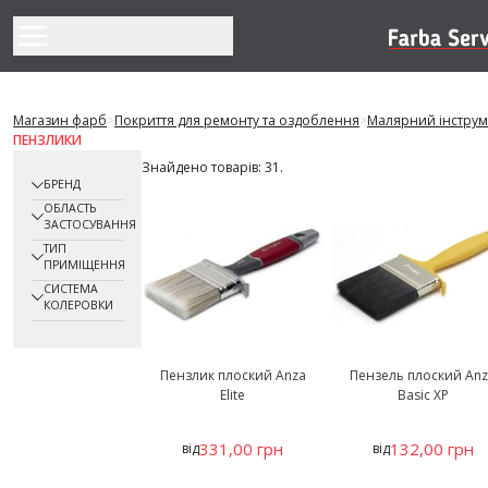
Перейти до змісту
Магазин фарб
>
Покриття для ремонту та оздоблення
>
Малярний інструм
ПЕНЗЛИКИ
Знайдено товарів: 31.
БРЕНД
ОБЛАСТЬ
ЗАСТОСУВАННЯ
ТИП
ПРИМІЩЕННЯ
СИСТЕМА
КОЛЕРОВКИ
Пензлик плоский Anza
Пензель плоский An
Elite
Basic XР
331,00 грн
132,00 грн
від
від