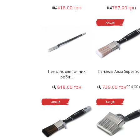
418,00 грн
787,00 грн
від
від
АКЦІЯ
Пензлик для точних
Пензель Anza Super Soft
робіт...
818,00 грн
739,00 грн
від
від
924,00 
АКЦІЯ
АКЦІЯ