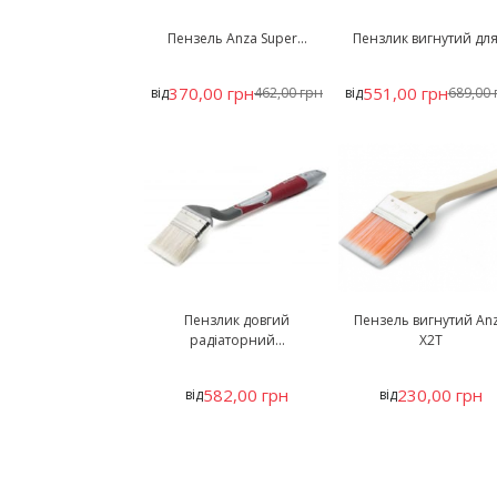
Пензель Anza Super...
Пензлик вигнутий для.
370,00 грн
551,00 грн
від
462,00 грн
від
689,00 
Пензлик довгий
Пензель вигнутий An
радіаторний...
X2T
582,00 грн
230,00 грн
від
від