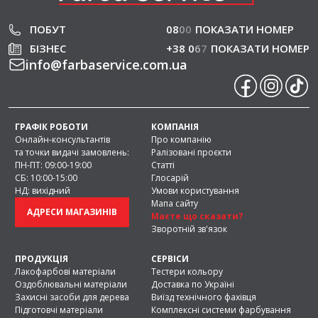
ПОБУТ
08
0
0
ПОКАЗАТИ НОМЕР
БІЗНЕС
+38 0
6
7
ПОКАЗАТИ НОМЕР
info
@
farbaservice.com.ua
ГРАФІК РОБОТИ
КОМПАНІЯ
Онлайн-консультантів
Про компанію
та точки видачі замовлень:
Ралізовані проєкти
ПН-ПТ: 09:00-19:00
Статті
СБ: 10:00-15:00
Глосарій
НД: вихідний
Умови користування
Мапа сайту
АДРЕСИ МАГАЗИНІВ
Маєте що сказати?
Зворотній зв'язок
ПРОДУКЦІЯ
СЕРВІСИ
Лакофарбові матеріали
Тестери кольору
Оздоблювальні матеріали
Доставка по Україні
Захисні засоби для дерева
Виїзд технічного фахівця
Підготовчі матеріали
Комплексні системи фарбування