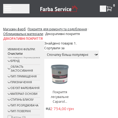
Перейти до змісту
0
Магазин фарб
>
Покриття для ремонту та оздоблення
>
Облицювальні матеріали
>
Декоративні покриття
ДЕКОРАТИВНІ ПОКРИТТЯ
Знайдено товарів: 1.
Сортувати за
УВІМКНЕНІ ФІЛЬТРИ:
Очистити
Тип поверхні: Перламутрова
БРЕНД
ОБЛАСТЬ
ЗАСТОСУВАННЯ
ТИП ПРИМІЩЕННЯ
ПРИЗНАЧЕННЯ
ОБ'ЄКТ ФАРБУВАННЯ
Покриття
МАТЕРІАЛ ОСНОВИ
лесувальне
СТУПІНЬ БЛИСКУ
Caparol...
ТИП РОЗРІДЖУВАЧА
2 754,00 грн
від
ТИП ПОВЕРХНІ
Бетон
(3)