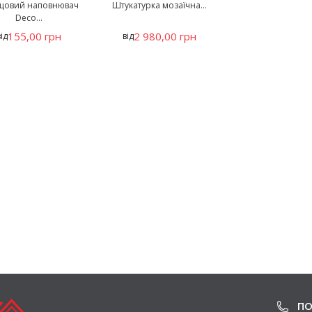
цовий наповнювач
Штукатурка мозаїчна...
Deco...
155,00 грн
2 980,00 грн
від
від
ПО