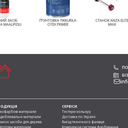
ВКА TIKKURILA
СТАНОК ANZA ELITE
СТАНОК ANZA ELI
EX PRIMER
MAXI
MINI
ПО
БІ
inf
РОДУКЦІЯ
СЕРВІСИ
кофарбові матеріали
Тестери кольору
доблювальні матеріали
Доставка по Україні
хисні засоби для дерева
Виїзд технічного фахівця
дготовчі матеріали
Комплексні системи фарбування