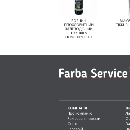
РОЗЧИН
МИЮЧИЙ ЗАСІБ
ҐРУНТО
ГІПОХЛОРИТНИЙ
TIKKURILA MAALIPESU
OT
ЖЕЛЕПОДІБНИЙ
TIKKURILA
HOMEENPOISTO
КОМПАНІЯ
П
Про компанію
Ла
Ралізовані проєкти
Оз
Статті
За
Глосарій
Пі