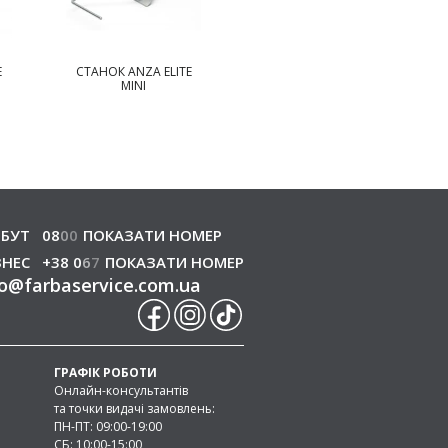
TE
ПІДДОН ДЛЯ ФАРБИ
ПОДОВЖУВАЧ
ANZA
ЕРГОНОМІЧНИЙ ANZA
БУТ
08
0
0
ПОКАЗАТИ НОМЕР
ЗНЕС
+38 0
6
7
ПОКАЗАТИ НОМЕР
o
@
farbaservice.com.ua
ГРАФІК РОБОТИ
Онлайн-консультантів
та точки видачі замовлень:
ПН-ПТ: 09:00-19:00
СБ: 10:00-15:00