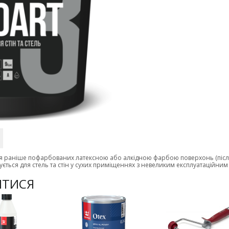
я раніше пофарбованих латексною або алкідною фарбою поверхонь (після
ється для стель та стін у сухих приміщеннях з невеликим експлуатаційни
ИТИСЯ