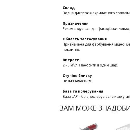
Склад
Водна дисперсія акрилатного сополі
Призначення
Рекомендується для фасадів житлових,
Область застосування
Призначена для фарбування міцної це
покриттів.
Витрати
2 - 3 м²/л. Наносити в один шар.
Ступінь блиску
не визначається
База та колерування
База LАР – біла, колерується лише у сві
ВАМ МОЖЕ ЗНАДОБ