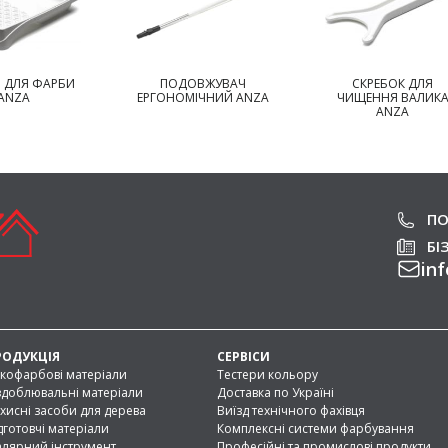
 ДЛЯ ФАРБИ
ПОДОВЖУВАЧ
СКРЕБОК ДЛЯ
ANZA
ЕРГОНОМІЧНИЙ ANZA
ЧИЩЕННЯ ВАЛИК
ANZA
ПО
БІ
inf
РОДУКЦІЯ
СЕРВІСИ
кофарбові матеріали
Тестери кольору
доблювальні матеріали
Доставка по Україні
хисні засоби для дерева
Виїзд технічного фахівця
дготовчі матеріали
Комплексні системи фарбування
лярний інструмент
Професійні та промислові продукти