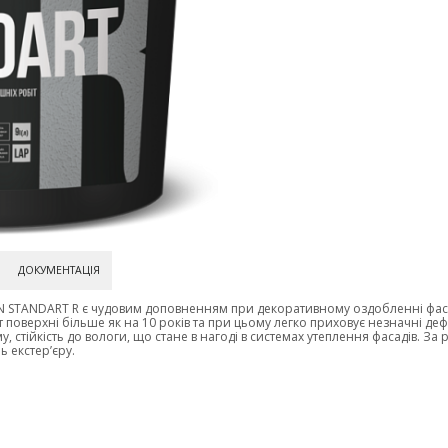
ДОКУМЕНТАЦІЯ
STANDART R є чудовим доповненням при декоративному оздобленні фасаді
т поверхні більше як на 10 років та при цьому легко приховує незначні д
у, стійкість до вологи, що стане в нагоді в системах утеплення фасадів. З
 екстер’єру.