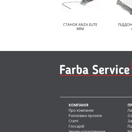
СТАНОК ANZA ELITE
СТАНОК ANZA ELITE
ПІДДОН
MAXI
MINI
КОМПАНІЯ
П
Про компанію
Ла
Ралізовані проєкти
Оз
Статті
За
Глосарій
Пі
Умови користування
Ма