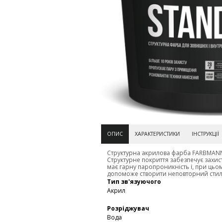
ОПИС
ХАРАКТЕРИСТИКИ
ІНСТРУКЦІЇ
Структурна акрилова фарба FARBMANN 
Структурне покриття забезпечує захис
має гарну паропроникність і, при цьом
допоможе створити неповторний стиль
Тип зв'язуючого
Акрил
Розріджувач
Вода