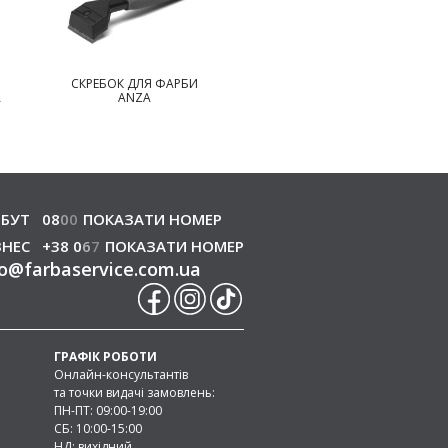
СКРЕБОК ДЛЯ ФАРБИ
ЩІТКА ДЛЯ ЧИЩЕННЯ
А
ANZA
ANZA
БУТ
08
0
0
ПОКАЗАТИ НОМЕР
ЗНЕС
+38 0
6
7
ПОКАЗАТИ НОМЕР
o
@
farbaservice.com.ua
ГРАФІК РОБОТИ
Онлайн-консультантів
та точки видачі замовлень:
ПН-ПТ: 09:00-19:00
СБ: 10:00-15:00
НД: вихідний