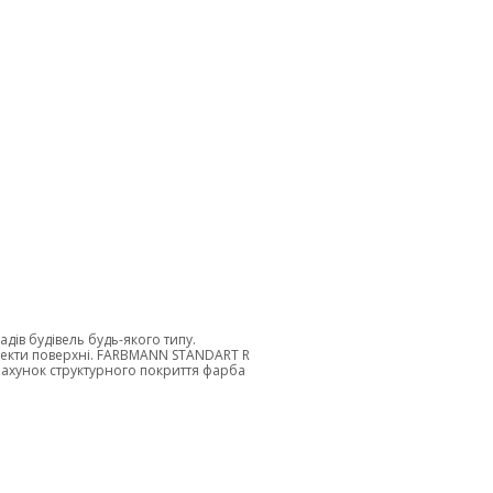
в будівель будь-якого типу.
ефекти поверхні. FARBMANN STANDART R
а рахунок структурного покриття фарба