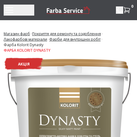
Перейти до змісту
0
Магазин фарб
>
Покриття для ремонту та оздоблення
>
Лакофарбові матеріали
>
Фарби для внутрішніх робіт
>
Фарба Kolorit Dynasty
ФАРБА KOLORIT DYNASTY
АКЦІЯ