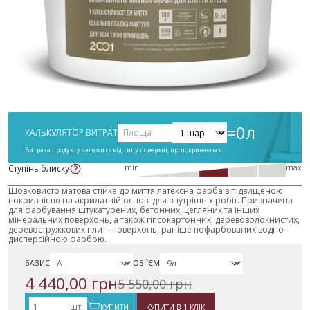
=
0
л
КАЛЬКУЛЯТОР ВИТРАТ
Витрата продукту залежить від типу поверхні, що покривається
Ступінь блиску
min
max
Шовковисто матова стійка до миття латексна фарба з підвищеною
покривністю на акрилатній основі для внутрішніх робіт.
Призначена
для фарбування штукатурених, бетонних, цегляних та інших
мінеральних поверхонь, а також гіпсокартонних, деревоволокнистих,
деревостружкових плит і поверхонь, раніше пофарбованих водно-
дисперсійною фарбою.
БАЗИС
ОБ `ЄМ
4 440,00 грн
5 550,00 грн
шт.
КУПИТИ
КУПИТИ В 1 КЛІК