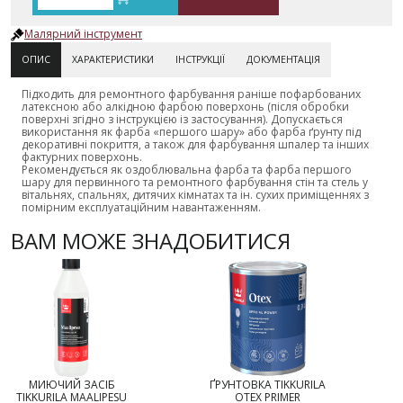
Малярний інструмент
ОПИС
ХАРАКТЕРИСТИКИ
ІНСТРУКЦІЇ
ДОКУМЕНТАЦІЯ
Підходить для ремонтного фарбування раніше пофарбованих
латексною або алкідною фарбою поверхонь (після обробки
поверхні згідно з інструкцією із застосування).
Допускається
використання як фарба «першого шару» або фарба ґрунту під
декоративні покриття, а також для фарбування шпалер та інших
фактурних поверхонь.
Рекомендується як оздоблювальна фарба та фарба першого
шару для первинного та ремонтного фарбування стін та стель у
вітальнях, спальнях, дитячих кімнатах та ін. сухих приміщеннях з
помірним експлуатаційним навантаженням.
ВАМ МОЖЕ ЗНАДОБИТИСЯ
МИЮЧИЙ ЗАСІБ
ҐРУНТОВКА TIKKURILA
TIKKURILA MAALIPESU
OTEX PRIMER