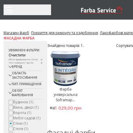
Перейти до змісту
Магазин фарб
>
Покриття для ремонту та оздоблення
>
Лакофарбові мате
ФАСАДНА ФАРБА
Знайдено товарів: 1.
Сортуват
УВІМКНЕНІ ФІЛЬТРИ:
Очистити
Об'єкт фарбування: Стіни
Тип поверхні: Цегла
БРЕНД
ОБЛАСТЬ
ЗАСТОСУВАННЯ
ТИП ПРИМІЩЕННЯ
Фарба
ОБ'ЄКТ
універсальна
ФАРБУВАННЯ
Soframap...
будинок
(1)
Вікна, двері
(1)
1 029,00 грн
від
Ворота
(1)
Меблі садові
(1)
Стіни
(1)
Стеля
(1)
Фасадні фарби