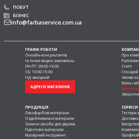
Легко наносяться, швидко сохнуть і підход
ПОБУТ
внутрішніх робіт.
БІЗНЕС
Силіконові фарби
— мають водовідшт
info
@
farbaservice.com.ua
паропроникність і довговічність. Самооч
перекривають мікротріщини та підходять д
включаючи старі будівлі.
Додаткові матеріали для 
ГРАФІК РОБОТИ
КОМПАН
Онлайн-консультантів
Про ком
Окрім фарб, у нашому асортименті предст
та точки видачі замовлень:
Ралізова
Ґрунт-фарби
— використовуються як
ПН-ПТ: 09:00-19:00
Статті
вирівнювання поверхні перед нанесенням
СБ: 10:00-15:00
Глосарій
НД: вихідний
Умови ко
Фасадні штукатурки
— поєднують де
Мапа сай
підходять для створення текстурних пове
АДРЕСИ МАГАЗИНІВ
Маєте щ
Зворотні
Порівняння матеріалів дл
ПРОДУКЦІЯ
СЕРВІСИ
Лакофарбові матеріали
Тестери 
Звичайна
Ґр
Оздоблювальні матеріали
Доставка 
фарба
фа
Захисні засоби для дерева
Виїзд тех
Підготовчі матеріали
Комплекс
Опис
Тонкий
Пі
Малярний інструмент
Професій
фінішний
ет