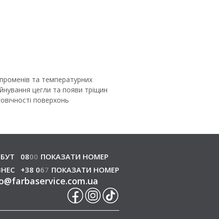
 променів та температурних
уйнування цегли та появи тріщин
говічності поверхонь
кістю, паропроникністю та
ну функцію.
арб для зовнішніх робіт від
оку якість продукції та допомагаємо
БУТ
08
0
0
ПОКАЗАТИ НОМЕР
ЗНЕС
+38 0
6
7
ПОКАЗАТИ НОМЕР
o
@
farbaservice.com.ua
ови експлуатації. Основні види
ся високою адгезією,