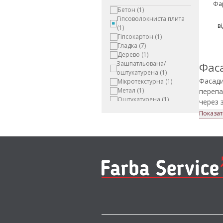
Фа
Бетон
(1)
Гіпсоволокниста плита
ві
(1)
Гіпсокартон
(1)
Гладка
(7)
Дерево
(1)
Зашпатльована/
Фас
оштукатурена
(1)
Фасади
Мікротекстурна
(1)
Метал
(1)
перепа
Оштукатурена
(1)
через 
Рельєфна
(1)
викори
Показат
Фактурна
(1)
Якісні
Цілісна деревина
(1)
довгов
Цегла
(1)
В інте
Шпалери
(1)
відомих
підібр
Як 
Щоб пр
фасадн
Акр