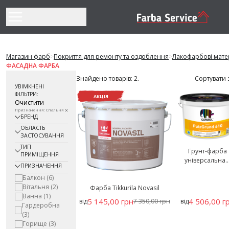
Перейти до змісту
Магазин фарб
>
Покриття для ремонту та оздоблення
>
Лакофарбові мате
ФАСАДНА ФАРБА
Знайдено товарів: 2.
Сортувати 
УВІМКНЕНІ
ФІЛЬТРИ:
АКЦІЯ
Очистити
Призначення: Спальня
БРЕНД
ОБЛАСТЬ
ЗАСТОСУВАННЯ
ТИП
Грунт-фарба
ПРИМІЩЕННЯ
універсальна..
ПРИЗНАЧЕННЯ
Балкон
(6)
Вітальня
(2)
Фарба Tikkurila Novasil
Ванна
(1)
5 145,00 грн
4 506,00 г
від
7 350,00 грн
від
Гардеробна
(3)
Горище
(3)