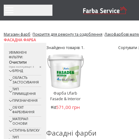
Перейти до змісту
Магазин фарб
>
Покриття для ремонту та оздоблення
>
Лакофарбові мате
ФАСАДНА ФАРБА
Знайдено товарів: 1.
Сортувати 
УВІМКНЕНІ
ФІЛЬТРИ:
Очистити
Строк експлуатації: 3
БРЕНД
ОБЛАСТЬ
ЗАСТОСУВАННЯ
ТИП
Фарба Ufarb
ПРИМІЩЕННЯ
Fasade & Interior
ПРИЗНАЧЕННЯ
571,00 грн
від
ОБ'ЄКТ
ФАРБУВАННЯ
МАТЕРІАЛ
ОСНОВИ
СТУПІНЬ БЛИСКУ
Фасадні фарби
ТИП