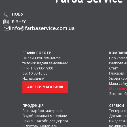
внутрішніх робіт.
Силіконові фарби
— мають водовідштов
ПОБУТ
паропроникність і довговічність. Самоочищ
перекривають мікротріщини та підходять дл
БІЗНЕС
включаючи старі будівлі.
info
@
farbaservice.com.ua
Додаткові матеріали для ф
Окрім фарб, у нашому асортименті предста
ГРАФІК РОБОТИ
КОМПАНІ
Ґрунт-фарби
— використовуються як п
Онлайн-консультантів
Про комп
вирівнювання поверхні перед нанесенням 
та точки видачі замовлень:
Ралізовані
Фасадні штукатурки
— поєднують дек
ПН-ПТ: 09:00-19:00
Статті
підходять для створення текстурних повер
СБ: 10:00-15:00
Глосарій
НД: вихідний
Умови кор
Порівняння матеріалів для
Мапа сайт
АДРЕСИ МАГАЗИНІВ
Маєте що
Зворотній 
Звичайна
Ґру
фарба
фар
ПРОДУКЦІЯ
СЕРВІСИ
Лакофарбові матеріали
Тестери к
Опис
Тонкий
Під
Оздоблювальні матеріали
Доставка п
Захисні засоби для дерева
Виїзд техн
фінішний
ета
Підготовчі матеріали
Комплексн