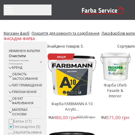
Перейти до змісту
Магазин фарб
>
Покриття для ремонту та оздоблення
>
Лакофарбові мате
ФАСАДНА ФАРБА
Знайдено товарів: 5.
Сортувати
УВІМКНЕНІ ФІЛЬТРИ:
Очистити
АКЦІЯ
Матеріал основи:
Гіпсокартон
БРЕНД
ОБЛАСТЬ
ЗАСТОСУВАННЯ
Фарба Ufarb
ТИП ПРИМІЩЕННЯ
Fasade &
ПРИЗНАЧЕННЯ
Interior
ОБ'ЄКТ
ФАРБУВАННЯ
Фарба FARBMANN А 10
Acrylic...
МАТЕРІАЛ
ОСНОВИ
480,00 грн
571,00 грн
від
600,00 грн
від
Бетон
(17)
Гіпсокартон
(5)
Зашпатльована