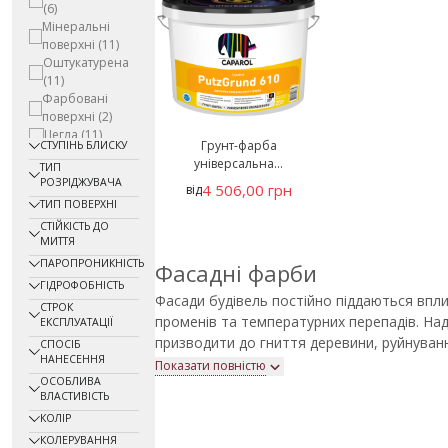
(6)
Мінеральні
поверхні
(11)
Оштукатурена
(11)
Фарбовані
поверхні
(2)
Цегла
(11)
Грунт-фарба
СТУПІНЬ БЛИСКУ
Шпалери
(4)
універсальна...
ТИП
РОЗРІДЖУВАЧА
4 506,00 грн
від
ТИП ПОВЕРХНІ
СТІЙКІСТЬ ДО
МИТТЯ
ПАРОПРОНИКНІСТЬ
Фасадні фарби
ГІДРОФОБНІСТЬ
Фасади будівель постійно піддаються впл
СТРОК
променів та температурних перепадів. На
ЕКСПЛУАТАЦІЇ
призводити до гниття деревини, руйнуван
СПОСІБ
НАНЕСЕННЯ
замерзання води у порах матеріалів. Саме 
Показати повністю
ОСОБЛИВА
поверхонь використовується фасадна фар
ВЛАСТИВІСТЬ
Якісні фасадні покриття характеризуються
КОЛІР
морозостійкістю, паропроникністю та довг
КОЛЕРУВАННЯ
захищають стіни, а й виконують декорати