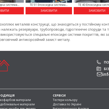
дна система...
TE 51 Епоксидна система...
TE 40 Епоксидна систе
ОВИТИ
ЗАМОВИТИ
ЗАМОВИТИ
 охоплює металеві конструкції, що знаходяться у постійному конт
в належать резервуари, трубопроводи, гідротехнічні споруди та т
використовуються спеціальні епоксидні системи покриттів, які з
довговічний антикорозійний захист металу.
ПО
БІ
inf
РОДУКЦІЯ
СЕРВІСИ
кофарбові матеріали
Тестери кольору
доблювальні матеріали
Доставка по Україні
хисні засоби для дерева
Виїзд технічного фахівця