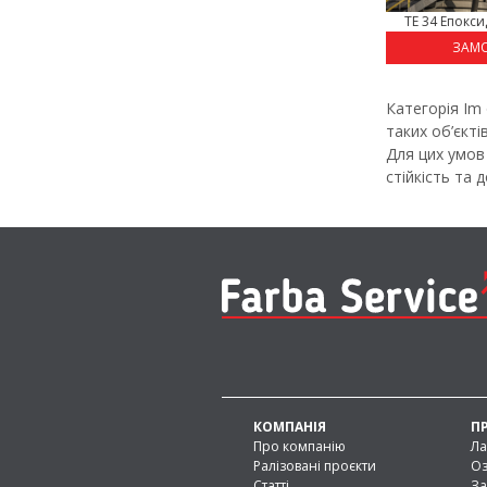
TE 34 Епокси
ЗАМ
Категорія Im
таких об’єкті
Для цих умов 
стійкість та 
КОМПАНІЯ
П
Про компанію
Ла
Ралізовані проєкти
Оз
Статті
За