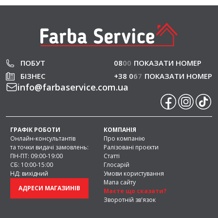
ПОБУТ
08
0
0
ПОКАЗАТИ НОМЕР
БІЗНЕС
+38 0
6
7
ПОКАЗАТИ НОМЕР
info
@
farbaservice.com.ua
ГРАФІК РОБОТИ
КОМПАНІЯ
Онлайн-консультантів
Про компанію
та точки видачі замовлень:
Ралізовані проєкти
ПН-ПТ: 09:00-19:00
Статті
СБ: 10:00-15:00
Глосарій
НД: вихідний
Умови користування
Мапа сайту
АДРЕСИ МАГАЗИНІВ
Маєте що сказати?
Зворотній зв'язок