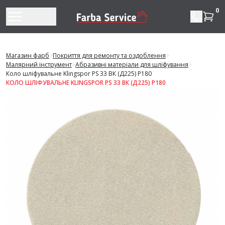
Перейти до змісту
0
Магазин фарб
>
Покриття для ремонту та оздоблення
>
Малярний інструмент
>
Абразивні матеріали для шліфування
>
Коло шліфувальне Klingspor РS 33 BК (Д225) Р180
КОЛО ШЛІФУВАЛЬНЕ KLINGSPOR РS 33 BК (Д225) Р180