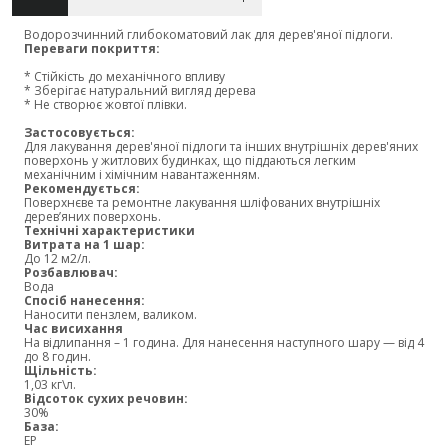
Водорозчинний глибокоматовий лак для дерев'яної підлоги.
Переваги покриття:
* Стійкість до механічного впливу
* Зберігає натуральний вигляд дерева
* Не створює жовтої плівки.
Застосовується:
Для лакування дерев'яної підлоги та інших внутрішніх дерев'яних
поверхонь у житлових будинках, що піддаються легким
механічним і хімічним навантаженням.
Рекомендується:
Поверхнєве та ремонтне лакування шліфованих внутрішніх
дерев’яних поверхонь.
Технічні характеристики
Витрата на 1 шар:
До 12 м2/л.
Розбавлювач:
Вода
Спосіб нанесення:
Наносити пензлем, валиком.
Час висихання
На відлипання – 1 година. Для нанесення наступного шару — від 4
до 8 годин.
Щільність:
1,03 кг\л.
Відсоток сухих речовин:
30%
База:
EP