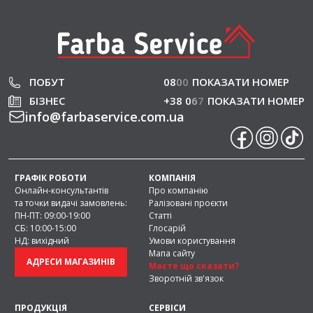
ПОБУТ
08
0
0
ПОКАЗАТИ НОМЕР
БІЗНЕС
+38 0
6
7
ПОКАЗАТИ НОМЕР
info
@
farbaservice.com.ua
ГРАФІК РОБОТИ
КОМПАНІЯ
Онлайн-консультантів
Про компанію
та точки видачі замовлень:
Ралізовані проєкти
ПН-ПТ: 09:00-19:00
Статті
СБ: 10:00-15:00
Глосарій
НД: вихідний
Умови користування
Мапа сайту
АДРЕСИ МАГАЗИНІВ
Маєте що сказати?
Зворотній зв'язок
ПРОДУКЦІЯ
СЕРВІСИ