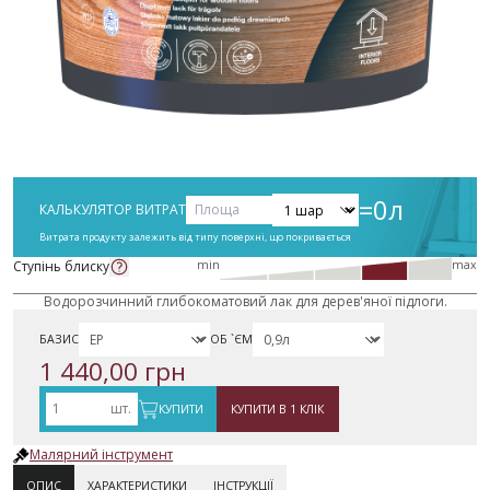
=
0
л
КАЛЬКУЛЯТОР ВИТРАТ
Витрата продукту залежить від типу поверхні, що покривається
Ступінь блиску
min
max
Водорозчинний глибокоматовий лак для дерев'яної підлоги.
БАЗИС
ОБ `ЄМ
1 440,00 грн
шт.
КУПИТИ
КУПИТИ В 1 КЛІК
Малярний інструмент
ОПИС
ХАРАКТЕРИСТИКИ
ІНСТРУКЦІЇ