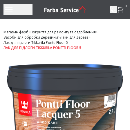
Перейти до змісту
0
Магазин фарб
>
Покриття для ремонту та оздоблення
>
Засоби для обробки деревини
>
Лаки для дерева
>
Лак для підлоги Tikkurila Pontti Floor 5
ЛАК ДЛЯ ПІДЛОГИ TIKKURILA PONTTI FLOOR 5