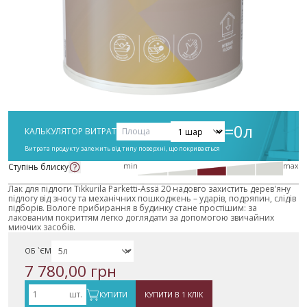
=
0
л
КАЛЬКУЛЯТОР ВИТРАТ
Витрата продукту залежить від типу поверхні, що покривається
Ступінь блиску
min
max
Лак для підлоги Tikkurila Parketti-Ässä 20 надовго захистить дерев'яну
підлогу від зносу та механічних пошкоджень – ударів, подряпин, слідів
підборів.
Вологе прибирання в будинку стане простішим: за
лакованим покриттям легко доглядати за допомогою звичайних
миючих засобів.
ОБ `ЄМ
7 780,00 грн
шт.
КУПИТИ
КУПИТИ В 1 КЛІК