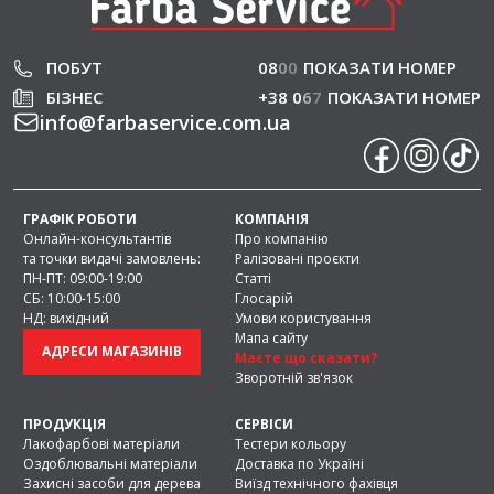
ПОБУТ
08
0
0
ПОКАЗАТИ НОМЕР
БІЗНЕС
+38 0
6
7
ПОКАЗАТИ НОМЕР
info
@
farbaservice.com.ua
ГРАФІК РОБОТИ
КОМПАНІЯ
Онлайн-консультантів
Про компанію
та точки видачі замовлень:
Ралізовані проєкти
ПН-ПТ: 09:00-19:00
Статті
СБ: 10:00-15:00
Глосарій
НД: вихідний
Умови користування
Мапа сайту
АДРЕСИ МАГАЗИНІВ
Маєте що сказати?
Зворотній зв'язок
ПРОДУКЦІЯ
СЕРВІСИ
Лакофарбові матеріали
Тестери кольору
Оздоблювальні матеріали
Доставка по Україні
Захисні засоби для дерева
Виїзд технічного фахівця