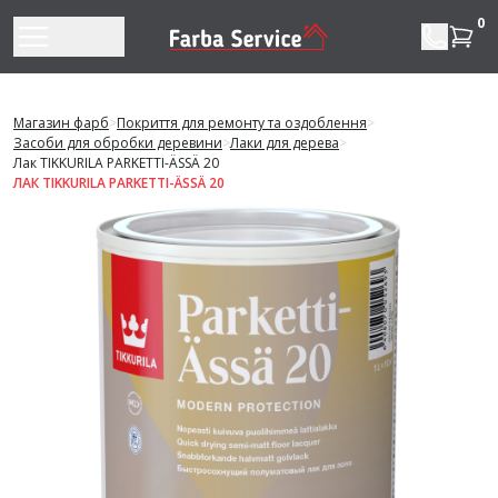
Перейти до змісту
0
Магазин фарб
>
Покриття для ремонту та оздоблення
>
Засоби для обробки деревини
>
Лаки для дерева
>
Лак TIKKURILA PARKETTI-ÄSSÄ 20
ЛАК TIKKURILA PARKETTI-ÄSSÄ 20