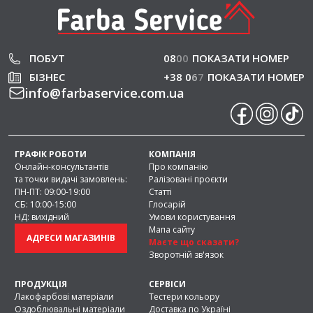
пошкоджень та інших
негативних факторів,
одночасно покращуючи
зовнішній вигляд виробів і
ПОБУТ
08
0
0
ПОКАЗАТИ НОМЕР
продовжуючи термін їх
БІЗНЕС
+38 0
6
7
ПОКАЗАТИ НОМЕР
експлуатації.
info
@
farbaservice.com.ua
У магазині FarbaService
представлений широкий вибір
лакофарбової продукції для
побутового та професійного
ГРАФІК РОБОТИ
КОМПАНІЯ
використання. Ми
Онлайн-консультантів
Про компанію
співпрацюємо лише з
та точки видачі замовлень:
Ралізовані проєкти
перевіреними виробниками
ПН-ПТ: 09:00-19:00
Статті
та забезпечуємо належні
СБ: 10:00-15:00
Глосарій
НД: вихідний
Умови користування
умови зберігання продукції,
Мапа сайту
завдяки чому кожен товар
АДРЕСИ МАГАЗИНІВ
Маєте що сказати?
зберігає свої технічні
Зворотній зв'язок
характеристики та
експлуатаційні властивості.
ПРОДУКЦІЯ
СЕРВІСИ
Лакофарбові матеріали
Тестери кольору
Асортимент
Оздоблювальні матеріали
Доставка по Україні