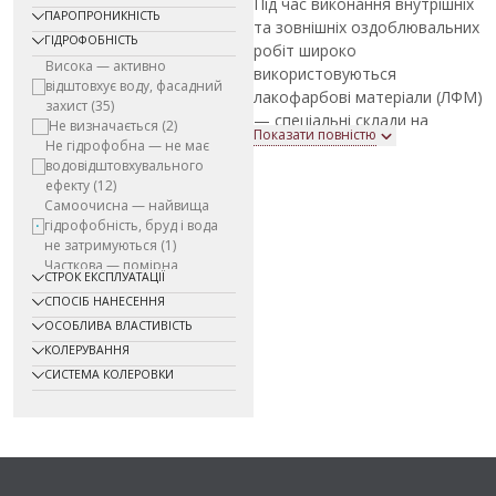
Під час виконання внутрішніх
ПАРОПРОНИКНІСТЬ
та зовнішніх оздоблювальних
ГІДРОФОБНІСТЬ
робіт широко
Висока — активно
використовуються
відштовхує воду, фасадний
лакофарбові матеріали (ЛФМ)
захист
(35)
— спеціальні склади на
Не визначається
(2)
Показати повністю
синтетичній або натуральній
Не гідрофобна — не має
водовідштовхувального
основі для захисту та
ефекту
(12)
декорування різноманітних
Самоочисна — найвища
поверхонь. Їх застосовують
гідрофобність, бруд і вода
для фарбування стін, стель,
не затримуються
(1)
фасадів, меблів, дверей,
Часткова — помірна
СТРОК ЕКСПЛУАТАЦІЇ
вікон, огорож та багатьох
стійкість до вологи,
СПОСІБ НАНЕСЕННЯ
декоративні системи
(30)
інших конструкцій.
ОСОБЛИВА ВЛАСТИВІСТЬ
Лакофарбові матеріали
КОЛЕРУВАННЯ
виконують одразу дві важливі
функції: створюють захисне
СИСТЕМА КОЛЕРОВКИ
покриття та забезпечують
декоративний ефект. Вони
захищають поверхні від
вологи, ультрафіолетового
випромінювання, механічних