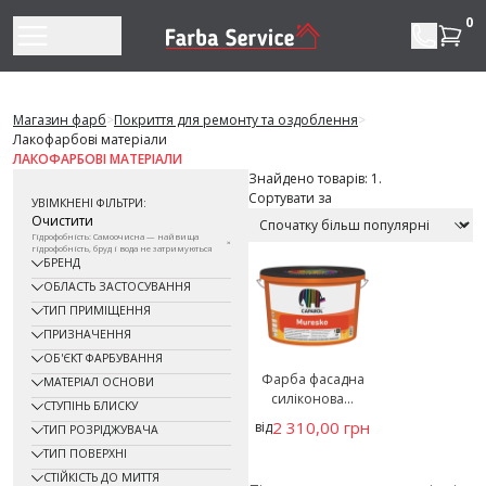
Перейти до змісту
0
Магазин фарб
>
Покриття для ремонту та оздоблення
>
Лакофарбові матеріали
ЛАКОФАРБОВІ МАТЕРІАЛИ
Знайдено товарів: 1.
Сортувати за
УВІМКНЕНІ ФІЛЬТРИ:
Очистити
Гідрофобність: Самоочисна — найвища
гідрофобність, бруд і вода не затримуються
БРЕНД
ОБЛАСТЬ ЗАСТОСУВАННЯ
ТИП ПРИМІЩЕННЯ
ПРИЗНАЧЕННЯ
ОБ'ЄКТ ФАРБУВАННЯ
Фарба фасадна
МАТЕРІАЛ ОСНОВИ
силіконова...
СТУПІНЬ БЛИСКУ
2 310,00 грн
від
ТИП РОЗРІДЖУВАЧА
ТИП ПОВЕРХНІ
СТІЙКІСТЬ ДО МИТТЯ