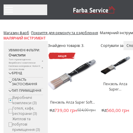
Перейти до змісту
Магазин фарб
>
Покриття для ремонту та оздоблення
>
Малярний інструм
МАЛЯРНИЙ ІНСТРУМЕНТ
Знайдено товарів: 3.
Сортувати за
УВІМКНЕНІ ФІЛЬТРИ:
Очистити
АКЦІЯ
Тип приміщення:
Виробничі комплекси
Система колеровки: Kolorit
Ukraine.Home
БРЕНД
ОБЛАСТЬ
Пензель Anza
ЗАСТОСУВАННЯ
Super...
ТИП ПРИМІЩЕННЯ
Виробничі
Пензель Anza Super Soft...
комплекси
(3)
Готелі, кафе,
739,00 грн
560,00 грн
від
924,00 грн
від
ресторани
(3)
Житлові та
побутові
приміщення
(3)