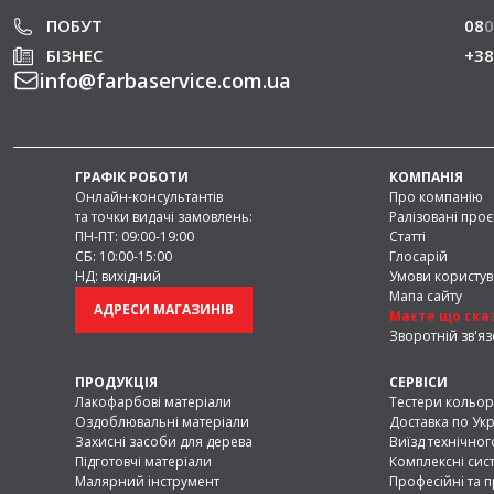
ПОБУТ
08
0
БІЗНЕС
+38
info
@
farbaservice.com.ua
ГРАФІК РОБОТИ
КОМПАНІЯ
Онлайн-консультантів
Про компанію
та точки видачі замовлень:
Ралізовані проє
ПН-ПТ: 09:00-19:00
Статті
СБ: 10:00-15:00
Глосарій
НД: вихідний
Умови користу
Мапа сайту
АДРЕСИ МАГАЗИНІВ
Маєте що ска
Зворотній зв'яз
ПРОДУКЦІЯ
СЕРВІСИ
Лакофарбові матеріали
Тестери кольор
Оздоблювальні матеріали
Доставка по Укр
Захисні засоби для дерева
Виїзд технічног
Підготовчі матеріали
Комплексні сис
Малярний інструмент
Професійні та 