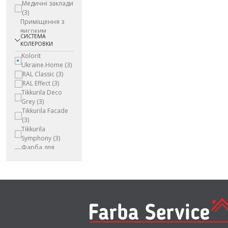
Медичні заклади
(3)
Приміщення з
високим
СИСТЕМА
експлуатаційним
КОЛЕРОВКИ
навантаженням
Kolorit
(3)
Ukraine.Home
(3)
Приміщення
RAL Classic
(3)
загального
RAL Effect
(3)
користування
(3)
Tikkurila Deco
Приміщення, що
Grey
(3)
не обігріваються
Tikkurila Facade
(3)
(3)
Промислові
Tikkurila
будівлі
(3)
Symphony
(3)
Торговельні
Фарба для
приміщення
(3)
меблів
(3)