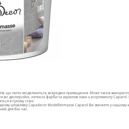
тів, що легко моделюються, всередині приміщення. Може також використов
всі дисперсійні, латексні фарби та акрилові лаки з асортименту Caparol.
ться в сухому стані.
арову шпаклівку Capadecor Modelliermasse Caparol Ви зможете у нашом
ний для Вас час.