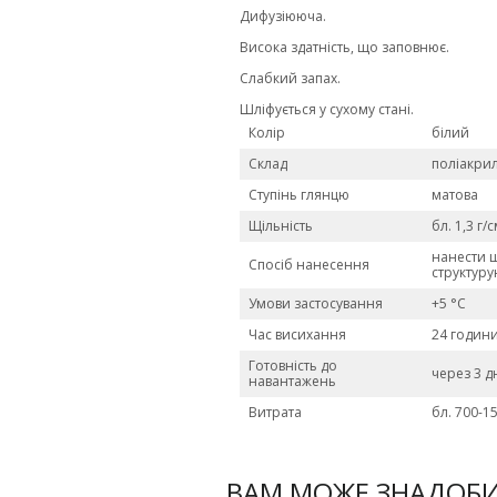
Дифузіююча.
Висока здатність, що заповнює.
Слабкий запах.
Шліфується у сухому стані.
Колір
білий
Склад
поліакрил
Ступінь глянцю
матова
Щільність
бл. 1,3 г/
нанести 
Спосіб нанесення
структуру
Умови застосування
+5 °C
Час висихання
24 годин
Готовність до
через 3 д
навантажень
Витрата
бл. 700-1
ВАМ МОЖЕ ЗНАДОБ