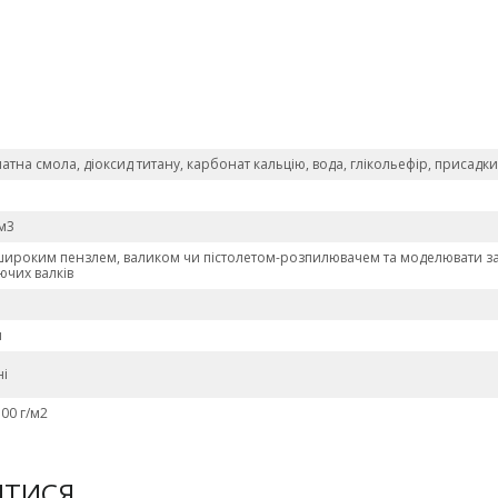
атна смола, діоксид титану, карбонат кальцію, вода, глікольефір, присадк
см3
широким пензлем, валиком чи пістолетом-розпилювачем та моделювати 
ючих валків
и
ні
500 г/м2
ИТИСЯ