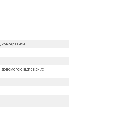
и, консерванти
за допомогою
відповідних