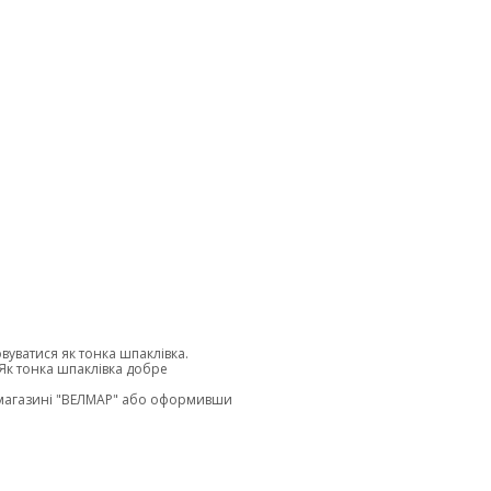
уватися як тонка шпаклівка.
 Як тонка шпаклівка добре
у магазині "ВЕЛМАР" або оформивши