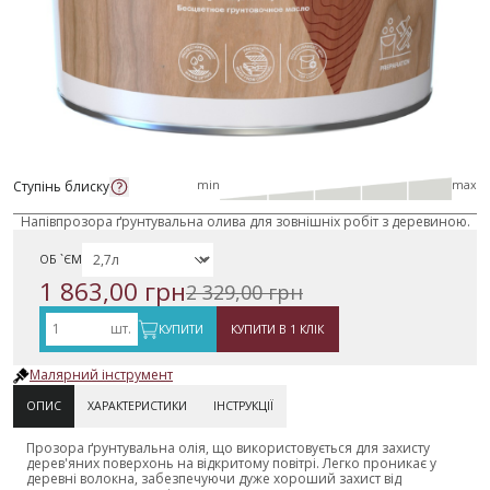
Ступінь блиску
min
max
Напівпрозора ґрунтувальна олива для зовнішніх робіт з деревиною.
ОБ `ЄМ
1 863,00 грн
2 329,00 грн
шт.
КУПИТИ
КУПИТИ В 1 КЛІК
Малярний інструмент
ОПИС
ХАРАКТЕРИСТИКИ
ІНСТРУКЦІЇ
Прозора ґрунтувальна олія, що використовується для захисту
дерев'яних поверхонь на відкритому повітрі. Легко проникає у
деревні волокна, забезпечуючи дуже хороший захист від