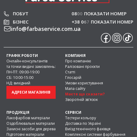
ПОБУТ
08
0
0
ПОКАЗАТИ НОМЕР
БІЗНЕС
+38 0
6
7
ПОКАЗАТИ НОМЕР
info
@
farbaservice.com.ua
ГРАФІК РОБОТИ
КОМПАНІЯ
Онлайн-консультантів
Про компанію
та точки видачі замовлень:
Ралізовані проєкти
ПН-ПТ: 09:00-19:00
Статті
СБ: 10:00-15:00
Глосарій
НД: вихідний
Умови користування
Мапа сайту
АДРЕСИ МАГАЗИНІВ
Маєте що сказати?
Зворотній зв'язок
ПРОДУКЦІЯ
СЕРВІСИ
Лакофарбові матеріали
Тестери кольору
Оздоблювальні матеріали
Доставка по Україні
Захисні засоби для дерева
Виїзд технічного фахівця
Підготовчі матеріали
Комплексні системи фарбування