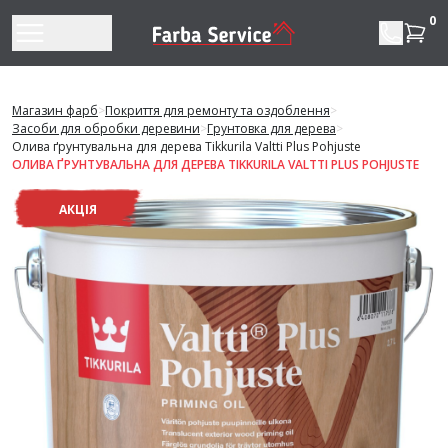
Перейти до змісту
0
Магазин фарб
>
Покриття для ремонту та оздоблення
>
Засоби для обробки деревини
>
Грунтовка для дерева
>
Олива ґрунтувальна для дерева Tikkurila Valtti Plus Pohjuste
ОЛИВА ҐРУНТУВАЛЬНА ДЛЯ ДЕРЕВА TIKKURILA VALTTI PLUS POHJUSTE
АКЦІЯ