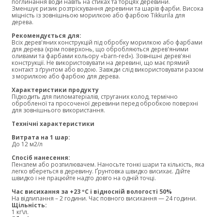
поглинання води навіть на стиках та торцях деревини.
Зменшує ризик розтріскування деревини та шарів фарби. Висока
міцність із зовнішньою морилкою або фарбою Tikkurila для
дерева.
Рекомендується для:
Всіх дерев'яних конструкцій під обробку морилкою або фарбами
для дерева (крім поверхонь, що обробляються дерев'яними
оливами та фарбами кольору «barn-red»). Зовнішні дерев'яні
конструкції. Не використовувати на деревині, що має прямий
контакт з ґрунтом або водою. Завжди слід використовувати разом
з морилкою або фарбою для дерева.
Характеристики продукту
Підходить для пиломатеріалів, струганих колод, термічно
обробленої та просоченої деревини перед обробкою поверхні
для зовнішнього використання.
Технічні характеристики
Витрата на 1 шар:
До 12 м2/л
Спосіб нанесення:
Пензлем або розпилювачем. Наносьте тонкі шари та кількість, яка
легко вбереться в деревину. Ґрунтовка швидко висихає. Дійте
швидко і не працюйте надто довго на одній точці.
Час висихання за +23 ºС і відносній вологості 50%
На відлипання – 2 години. Час повного висихання — 24 години.
Щільність:
1 кг\л.