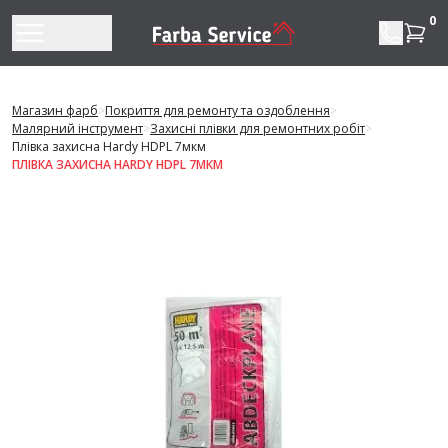
Перейти до змісту
0
Магазин фарб
>
Покриття для ремонту та оздоблення
>
Малярний інструмент
>
Захисні плівки для ремонтних робіт
>
Плівка захисна Hardy HDPL 7мкм
ПЛІВКА ЗАХИСНА HARDY HDPL 7МКМ