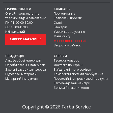
ГРАФІК РОБОТИ
КОМПАНІЯ
Онлайн-консультантів
Про компанію
та точки видачі замовлень:
Ралізовані проєкти
ПН-ПТ: 09:00-19:00
Статті
СБ: 10:00-15:00
Глосарій
НД: вихідний
Умови користування
Мапа сайту
АДРЕСИ МАГАЗИНІВ
Маєте що сказати?
Зворотній зв'язок
ПРОДУКЦІЯ
СЕРВІСИ
Лакофарбові матеріали
Тестери кольору
Оздоблювальні матеріали
Доставка по Україні
Захисні засоби для дерева
Виїзд технічного фахівця
Підготовчі матеріали
Комплексні системи фарбування
Малярний інструмент
Професійні та промислові продукти
Рекомендовані майстри
Бонуси й накопичення
Copyright © 2026 Farba Service