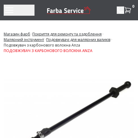
Перейти до змісту
0
Магазин фарб
>
Покриття для ремонту та оздоблення
>
Малярний інструмент
>
Подовжувачі для малярних валиків
>
Подовжувач з карбонового волокна Anza
ПОДОВЖУВАЧ З КАРБОНОВОГО ВОЛОКНА ANZA