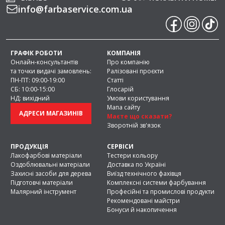
info
@
farbaservice.com.ua
ГРАФІК РОБОТИ
КОМПАНІЯ
Онлайн-консультантів
Про компанію
та точки видачі замовлень:
Ралізовані проєкти
ПН-ПТ: 09:00-19:00
Статті
СБ: 10:00-15:00
Глосарій
НД: вихідний
Умови користування
Мапа сайту
АДРЕСИ МАГАЗИНІВ
Маєте що сказати?
Зворотній зв'язок
ПРОДУКЦІЯ
СЕРВІСИ
Лакофарбові матеріали
Тестери кольору
Оздоблювальні матеріали
Доставка по Україні
Захисні засоби для дерева
Виїзд технічного фахівця
Підготовчі матеріали
Комплексні системи фарбування
Малярний інструмент
Професійні та промислові продукти
Рекомендовані майстри
Бонуси й накопичення