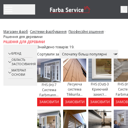
Перейти до змісту
Магазин фарб
>
Системи фарбування
>
Професійні рішення
>
Рішення для деревини
РІШЕННЯ ДЛЯ ДЕРЕВИНИ
Знайдено товарів: 19.
БРЕНД
Сортувати за
ОБЛАСТЬ
ЗАСТОСУВАННЯ
МАТЕРІАЛ
ОСНОВИ
Лесуюча
FHS (Out)-3
FHS (I
FHS (In)-7
система
Криючий
Сист
Система
Tikkurila...
захист...
Farbman
Farbmann...
ЗАМОВИТИ
ЗАМОВИТИ
ЗАМОВИТИ
ЗАМОВ