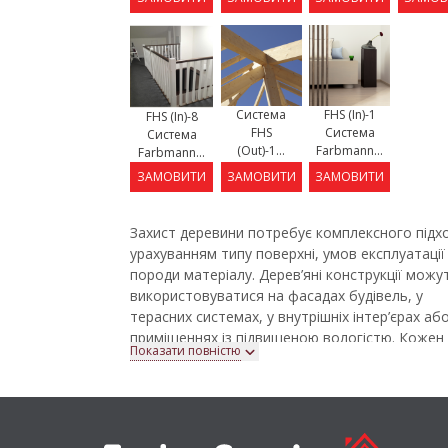
Система
FHS (In)-1
FHS (In)-8
FHS
Система
Система
(Out)-1...
Farbmann...
Farbmann...
ЗАМОВИТИ
ЗАМОВИТИ
ЗАМОВИТИ
Захист деревини потребує комплексного підхо
урахуванням типу поверхні, умов експлуатації
породи матеріалу. Дерев’яні конструкції можу
використовуватися на фасадах будівель, у
терасних системах, у внутрішніх інтер’єрах або
приміщеннях із підвищеною вологістю. Кожен
Показати повністю
застосування потребує відповідних систем
захисту та декоративної обробки.
Системи покриттів для деревини включають
підготовку поверхні, захисні просочення,
декоративні лазурні або укривні покриття та