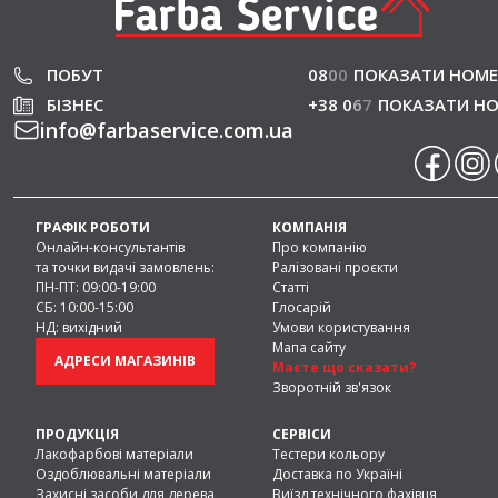
фінішні матеріали. Правильно підібрана систе
обробки деревини дозволяє зберегти природ
структуру матеріалу, стабілізувати поверхню 
ПОБУТ
08
0
0
ПОКАЗАТИ НОМЕ
забезпечити довговічність дерев’яних констру
БІЗНЕС
+38 0
6
7
ПОКАЗАТИ Н
Комплексні рішення для деревини застосовую
info
@
farbaservice.com.ua
для фасадних конструкцій, терас, інтер’єрних
поверхонь, дерев’яних панелей, архітектурних
елементів та декоративних виробів із дерева.
Використання системних матеріалів дозволяє
створювати стабільне покриття та захищати
ГРАФІК РОБОТИ
КОМПАНІЯ
Онлайн-консультантів
Про компанію
деревину від атмосферних та механічних вплив
та точки видачі замовлень:
Ралізовані проєкти
ПН-ПТ: 09:00-19:00
Статті
СБ: 10:00-15:00
Глосарій
НД: вихідний
Умови користування
Мапа сайту
АДРЕСИ МАГАЗИНІВ
Маєте що сказати?
Зворотній зв'язок
ПРОДУКЦІЯ
СЕРВІСИ
Лакофарбові матеріали
Тестери кольору
Оздоблювальні матеріали
Доставка по Україні
Захисні засоби для дерева
Виїзд технічного фахівця