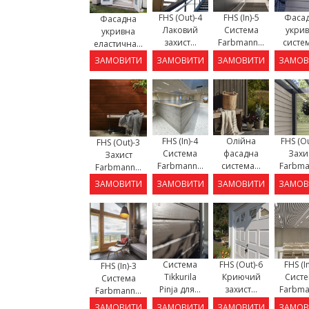
FHS (Out)-4
FHS (In)-5
Фаса
Фасадна
Лаковий
Система
укри
укривна
захист...
Farbmann...
систем
еластична...
ЗАМОВИТИ
ЗАМОВИТИ
ЗАМОВИТИ
ЗАМОВ
FHS (In)-4
Олійна
FHS (Ou
FHS (Out)-3
Система
фасадна
Захи
Захист
Farbmann...
система...
Farbman
Farbmann...
ЗАМОВИТИ
ЗАМОВИТИ
ЗАМОВИТИ
ЗАМОВ
Система
FHS (Out)-6
FHS (I
FHS (In)-3
Tikkurila
Криючий
Сист
Система
Pinja для...
захист...
Farbman
Farbmann...
ЗАМОВИТИ
ЗАМОВИТИ
ЗАМОВИТИ
ЗАМОВ