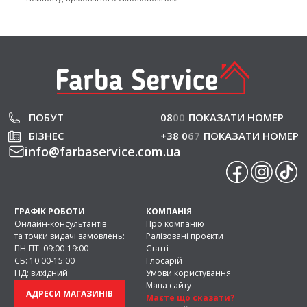
ПОБУТ
08
0
0
ПОКАЗАТИ НОМЕР
БІЗНЕС
+38 0
6
7
ПОКАЗАТИ НОМЕР
info
@
farbaservice.com.ua
ГРАФІК РОБОТИ
КОМПАНІЯ
Онлайн-консультантів
Про компанію
та точки видачі замовлень:
Ралізовані проєкти
ПН-ПТ: 09:00-19:00
Статті
СБ: 10:00-15:00
Глосарій
НД: вихідний
Умови користування
Мапа сайту
АДРЕСИ МАГАЗИНІВ
Маєте що сказати?