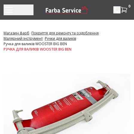
Перейти до змісту
0
Магазин фарб
>
Покриття для ремонту та оздоблення
>
Малярний інструмент
>
Ручки для валиків
>
Ручка для валиків WOOSTER BIG BEN
РУЧКА ДЛЯ ВАЛИКІВ WOOSTER BIG BEN