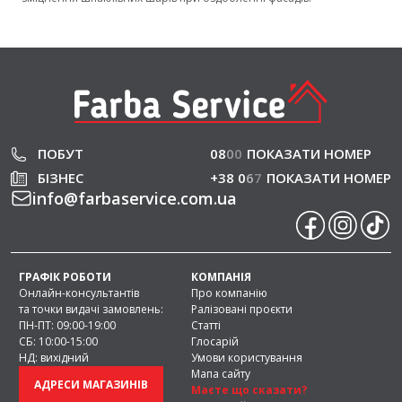
ПОБУТ
08
0
0
ПОКАЗАТИ НОМЕР
БІЗНЕС
+38 0
6
7
ПОКАЗАТИ НОМЕР
info
@
farbaservice.com.ua
ГРАФІК РОБОТИ
КОМПАНІЯ
Онлайн-консультантів
Про компанію
та точки видачі замовлень:
Ралізовані проєкти
ПН-ПТ: 09:00-19:00
Статті
СБ: 10:00-15:00
Глосарій
НД: вихідний
Умови користування
Мапа сайту
АДРЕСИ МАГАЗИНІВ
Маєте що сказати?