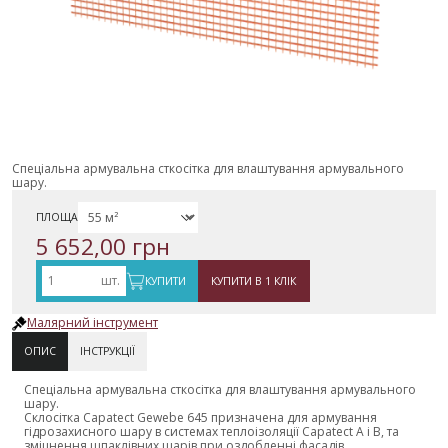
Спеціальна армувальна сткосітка для влаштування армувального
шару.
ПЛОЩА
5 652,00 грн
шт.
КУПИТИ
КУПИТИ В 1 КЛІК
Малярний інструмент
ОПИС
ІНСТРУКЦІЇ
Спеціальна армувальна сткосітка для влаштування армувального
шару.
Склосітка Capatect Gewebe 645 призначена для армування
гідрозахисного шару в системах теплоізоляції Capatect A і B, та
зміцнення шпаклівних шарів при оздобленні фасадів.