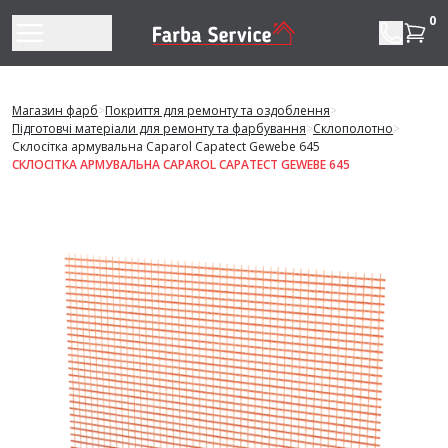
Перейти до змісту
0
Магазин фарб
>
Покриття для ремонту та оздоблення
>
Підготовчі матеріали для ремонту та фарбування
>
Склополотно
>
Склосітка армувальна Caparol Capatect Gewebe 645
СКЛОСІТКА АРМУВАЛЬНА CAPAROL CAPATECT GEWEBE 645