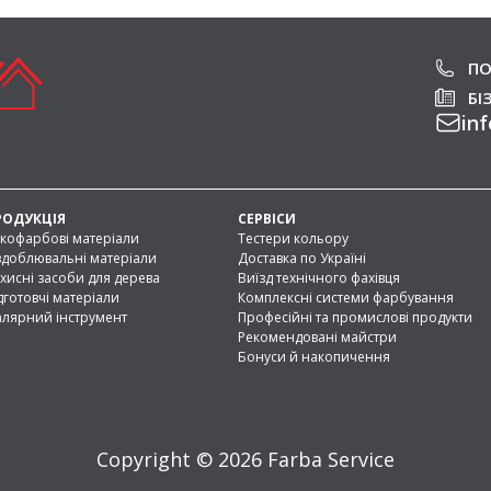
ПО
БІ
inf
РОДУКЦІЯ
СЕРВІСИ
кофарбові матеріали
Тестери кольору
доблювальні матеріали
Доставка по Україні
хисні засоби для дерева
Виїзд технічного фахівця
дготовчі матеріали
Комплексні системи фарбування
лярний інструмент
Професійні та промислові продукти
Рекомендовані майстри
Бонуси й накопичення
Copyright © 2026 Farba Service