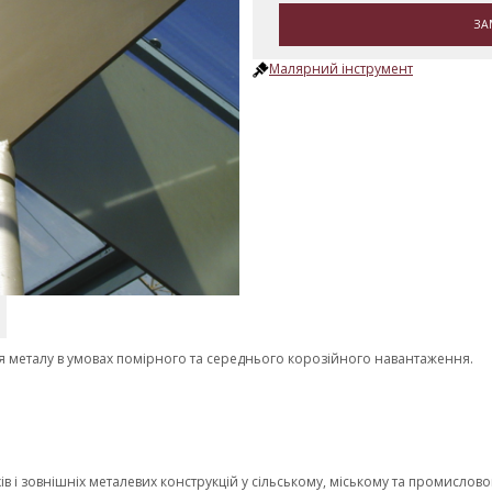
ЗА
Малярний інструмент
 металу в умовах помірного та середнього корозійного навантаження.
в і зовнішніх металевих конструкцій у сільському, міському та промислов