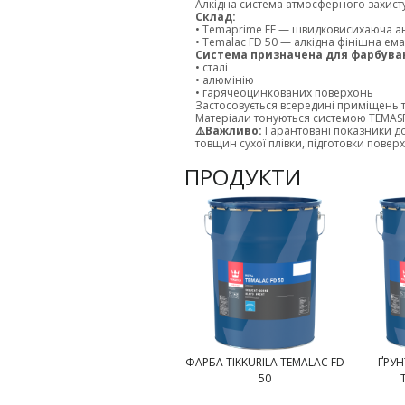
Алкідна система атмосферного захисту
Склад:
• Temaprime EE — швидковисихаюча а
• Temalac FD 50 — алкідна фінішна ем
Система призначена для фарбува
• сталі
• алюмінію
• гарячеоцинкованих поверхонь
Застосовується всередині приміщень та
Матеріали тонуються системою TEMASPE
⚠️Важливо:
Гарантовані показники до
товщин сухої плівки, підготовки поверх
ПРОДУКТИ
ФАРБА TIKKURILA TEMALAC FD
ҐРУН
50