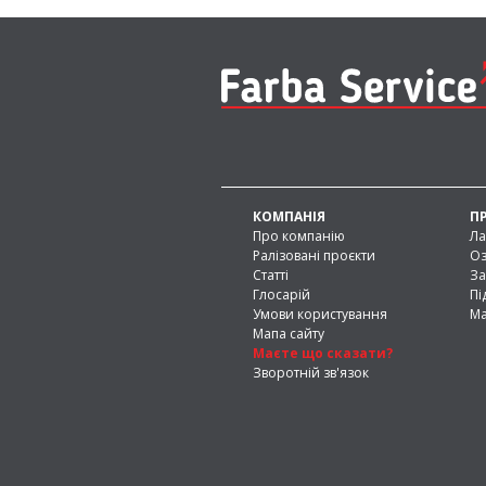
КОМПАНІЯ
П
Про компанію
Ла
Ралізовані проєкти
Оз
Статті
За
Глосарій
Пі
Умови користування
Ма
Мапа сайту
Маєте що сказати?
Зворотній зв'язок