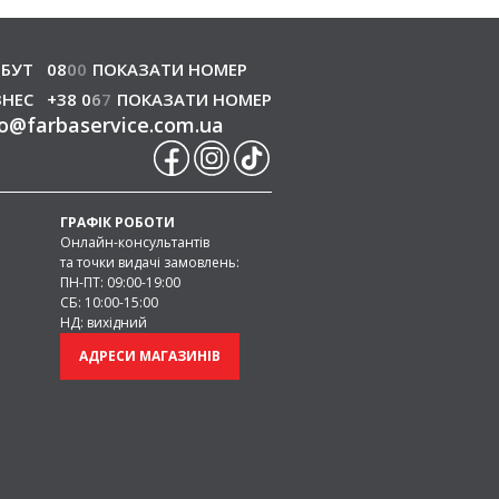
БУТ
08
0
0
ПОКАЗАТИ НОМЕР
ЗНЕС
+38 0
6
7
ПОКАЗАТИ НОМЕР
o
@
farbaservice.com.ua
ГРАФІК РОБОТИ
Онлайн-консультантів
та точки видачі замовлень:
ПН-ПТ: 09:00-19:00
СБ: 10:00-15:00
НД: вихідний
АДРЕСИ МАГАЗИНІВ