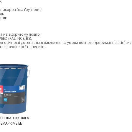
.
нтикорозійна ґрунтовка
аль
ння:
 на відкритому повітрі.
ED (RAL, NCS, BS).
вговічності досягаються виключно за умови повного дотримання всієї си
ні та технології нанесення.
ТОВКА TIKKURILA
TEMAPRIME EE