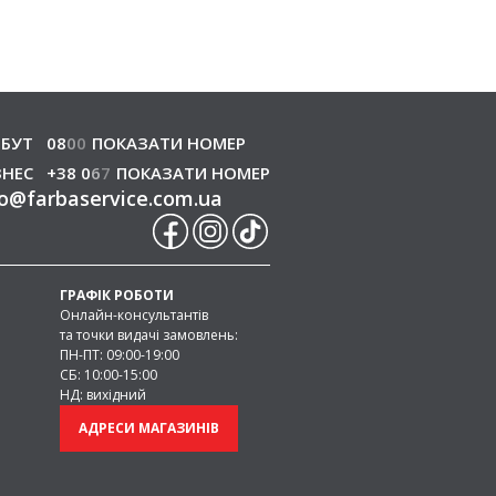
БУТ
08
0
0
ПОКАЗАТИ НОМЕР
ЗНЕС
+38 0
6
7
ПОКАЗАТИ НОМЕР
o
@
farbaservice.com.ua
ГРАФІК РОБОТИ
Онлайн-консультантів
та точки видачі замовлень:
ПН-ПТ: 09:00-19:00
СБ: 10:00-15:00
НД: вихідний
АДРЕСИ МАГАЗИНІВ