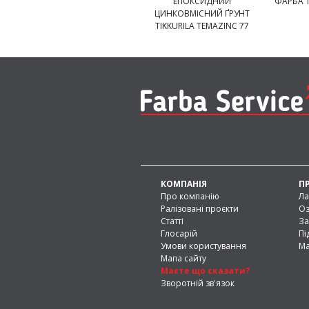
ЕПОКСИДНИЙ
ФАРБА T
ЦИНКОВМІСНИЙ ҐРУНТ
TIKKURILA TEMAZINC 77
КОМПАНІЯ
П
Про компанію
Ла
Ралізовані проєкти
Оз
Статті
За
Глосарій
Пі
Умови користування
Ма
Мапа сайту
Маєте що сказати?
Зворотній зв'язок