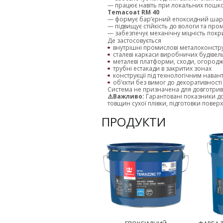
— працює навіть при локальних пошк
Temacoat RM 40
— формує бар’єрний епоксидний шар
— підвищує стійкість до вологи та пр
— забезпечує механічну міцність покр
Де застосовується
внутрішні промислові металоконстру
сталеві каркаси виробничих будівел
металеві платформи, сходи, огород
трубні естакади в закритих зонах
конструкції під технологічним нава
об’єкти без вимог до декоративності
Система не призначена для довготрив
⚠️
Важливо:
Гарантовані показники д
товщин сухої плівки, підготовки поверх
ПРОДУКТИ