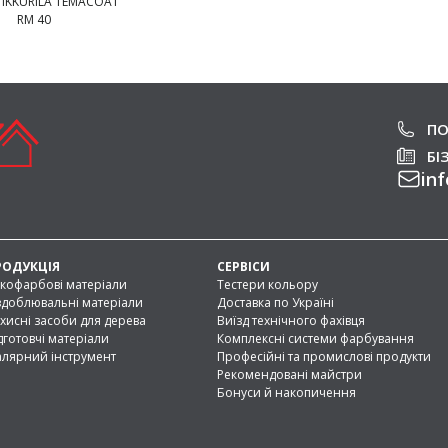
IKKURILA TEMACOAT
RM 40
ПО
БІ
inf
РОДУКЦІЯ
СЕРВІСИ
кофарбові матеріали
Тестери кольору
доблювальні матеріали
Доставка по Україні
хисні засоби для дерева
Виїзд технічного фахівця
дготовчі матеріали
Комплексні системи фарбування
лярний інструмент
Професійні та промислові продукти
Рекомендовані майстри
Бонуси й накопичення