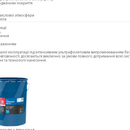
одженнях покриття
омислової атмосфери
иття
кції
ь
ження
нтаженням
алої експлуатації під інтенсивним ультрафіолетовим випромінюванням бе
овговічності досягаються виключно за умови повного дотримання всієї си
ні та технології нанесення.