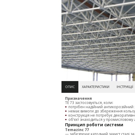
ОПИС
ХАРАКТЕРИСТИКИ
ІНСТРУКЦІЇ
Призначення
TE 73 застосовується, коли:
потрібен надійний антикорозійний з
немає вимоги до збереження кольор
конструкція не потребує декоративн
об’єкт знаходиться у промисловому
Принцип роботи системи
Temazinc 77
— забезпечує катодний захист сталі за