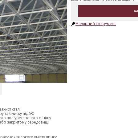
ЗА
Малярний інструмент
ахист сталі
у та блиску під УФ
ого поліуретанового фінішу
 або закритому середовищі
 рахунок високого вмісту цинку