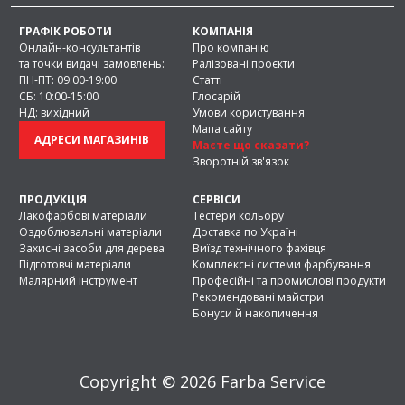
ГРАФІК РОБОТИ
КОМПАНІЯ
Онлайн-консультантів
Про компанію
та точки видачі замовлень:
Ралізовані проєкти
ПН-ПТ: 09:00-19:00
Статті
СБ: 10:00-15:00
Глосарій
НД: вихідний
Умови користування
Мапа сайту
АДРЕСИ МАГАЗИНІВ
Маєте що сказати?
Зворотній зв'язок
ПРОДУКЦІЯ
СЕРВІСИ
Лакофарбові матеріали
Тестери кольору
Оздоблювальні матеріали
Доставка по Україні
Захисні засоби для дерева
Виїзд технічного фахівця
Підготовчі матеріали
Комплексні системи фарбування
Малярний інструмент
Професійні та промислові продукти
Рекомендовані майстри
Бонуси й накопичення
Copyright © 2026 Farba Service