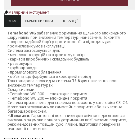
Малярний інструмент
ОПИС
ХАРАКТЕРИСТИКИ
ІНСТРУКЦІЇ
Temabond WG
забезпечує формування щільного епоксидного
шару навіть при зниженій температурі нанесення. Покриття
створює надійний бар’єр проти корозії та підходить для
промислових умов експлуатації.
Система застосовується для:
• металоконструкцій на відкритому повітрі
• каркасів виробничих і складських будівель
• резервуарів
• трубопроводів
• промислового обладнання
• об’єктів, що фарбуються в холодний період
Товстошарова епоксидна система
TE 8
для нанесення при
знижених температурах.
Склад системи:
• Temabond WG 300 — епоксидне покриття
• Temabond WG 200 — епоксидне покриття
Система призначена для сталевих поверхонь у категоріях C3–C4.
Може застосовуватись як самостійне покриття або як частина
багатошарових схем.
⚠️
Важливо:
Гарантовані показники довговічності досягаються
виключно за умови повного дотримання всієї системи покриття,
рекомендованих товщин сухої плівки, підготовки поверхні та
технології нанесення.