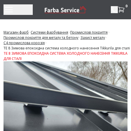
Перейти до змісту
0
Магазин фарб
>
Системи фарбування
>
Промислові покриття
>
Промислові покриття для металу та бетону
>
Захист металу
>
C4 промислова корозія
>
TE 8 Зимова епоксидна система холодного нанесення Tikkurila для сталі
TE 8 ЗИМОВА ЕПОКСИДНА СИСТЕМА ХОЛОДНОГО НАНЕСЕННЯ TIKKURILA
ДЛЯ СТАЛІ