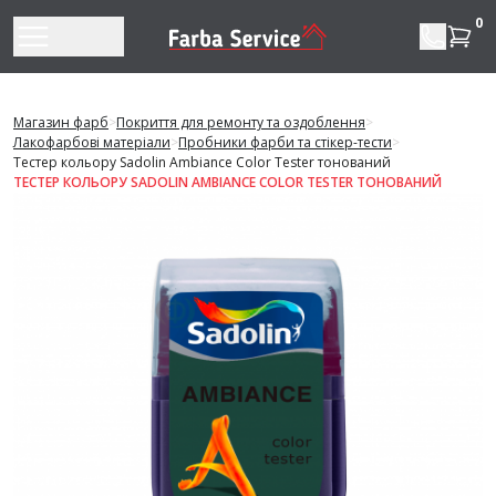
Перейти до змісту
0
Магазин фарб
>
Покриття для ремонту та оздоблення
>
Лакофарбові матеріали
>
Пробники фарби та стікер-тести
>
Тестер кольору Sadolin Ambiance Color Tester тонований
ТЕСТЕР КОЛЬОРУ SADOLIN AMBIANCE COLOR TESTER ТОНОВАНИЙ