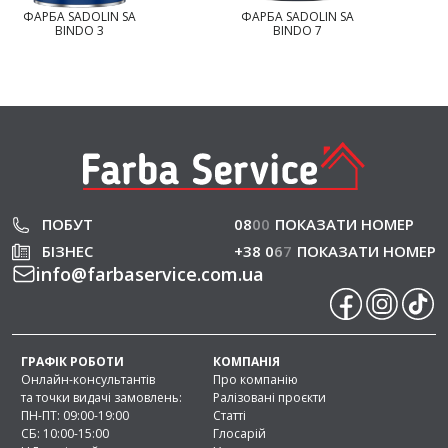
ФАРБА SADOLIN SA
ФАРБА SADOLIN SA
BINDO 3
BINDO 7
ПОБУТ
08
0
0
ПОКАЗАТИ НОМЕР
БІЗНЕС
+38 0
6
7
ПОКАЗАТИ НОМЕР
info
@
farbaservice.com.ua
ГРАФІК РОБОТИ
КОМПАНІЯ
Онлайн-консультантів
Про компанію
та точки видачі замовлень:
Ралізовані проєкти
ПН-ПТ: 09:00-19:00
Статті
СБ: 10:00-15:00
Глосарій