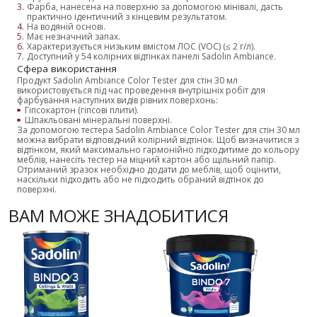
Фарба, нанесена на поверхню за допомогою мінівалі, дасть
практично ідентичний з кінцевим результатом.
На водяній основі.
Має незначний запах.
Характеризується низьким вмістом ЛОС (VOC) (≤ 2 г/л).
Доступний у 54 колірних відтінках панелі Sadolin Ambiance.
Сфера використання
Продукт Sadolin Ambiance Color Tester для стін 30 мл
використовується під час проведення внутрішніх робіт для
фарбування наступних видів рівних поверхонь:
Гіпсокартон (гіпсові плити).
Шпакльовані мінеральні поверхні.
За допомогою тестера Sadolin Ambiance Color Tester для стін 30 мл
можна вибрати відповідний колірний відтінок. Щоб визначитися з
відтінком, який максимально гармонійно підходитиме до кольору
меблів, нанесіть тестер на міцний картон або щільний папір.
Отриманий зразок необхідно додати до меблів, щоб оцінити,
наскільки підходить або не підходить обраний відтінок до
поверхні.
ВАМ МОЖЕ ЗНАДОБИТИСЯ